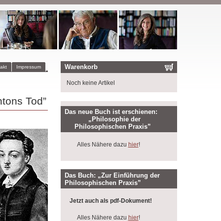
Warenkorb
akt
Impressum
Noch keine Artikel
ntons Tod”
Das neue Buch ist erschienen:
„Philosophie der
Philosophischen Praxis”
Alles Nähere dazu
hier
!
Das Buch: „Zur Einführung der
Philosophischen Praxis”
Jetzt auch als pdf-Dokument!
Alles Nähere dazu
hier
!