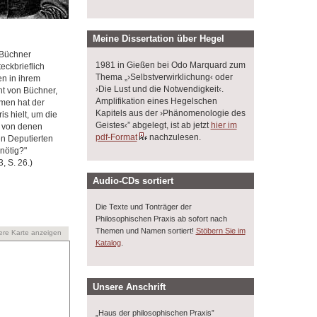
Meine Dissertation über Hegel
 Büchner
1981 in Gießen bei Odo Marquard zum
eckbrieflich
Thema „›Selbstverwirklichung‹ oder
en in ihrem
›Die Lust und die Notwendigkeit‹.
ht von Büchner,
Amplifikation eines Hegelschen
mmen hat der
Kapitels aus der ›Phänomenologie des
s hielt, um die
Geistes‹” abgelegt, ist ab jetzt
hier im
, von denen
pdf-Format
nachzulesen.
en Deputierten
nötig?"
, S. 26.)
Audio-CDs sortiert
Die Texte und Tonträger der
Philosophischen Praxis ab sofort nach
Themen und Namen sortiert!
Stöbern Sie im
ere Karte anzeigen
.
Katalog
Unsere Anschrift
„Haus der philosophischen Praxis”