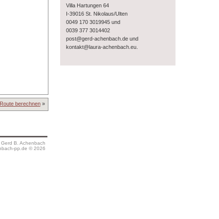
Villa Hartungen 64
I-39016 St. Nikolaus/Ulten
0049 170 3019945 und
0039 377 3014402
post@gerd-achenbach.de und
.
kontakt@laura-achenbach.eu
Route berechnen
»
s Gerd B. Achenbach
bach-pp.de © 2026