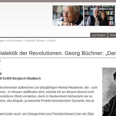
zur Person
Kont
ngen und Aktuelles
»
Aktuelle Termine
»
Archiv
Dialektik der Revolutionen. Georg Büchner: „Da
)
r
P
49 51469 Bergisch Gladbach
Wochenende aufbrechen zur diesjährigen Herbst-Akademie, die - zum
ers - in Hessen stattfinden wird, möchte ich an diesem Abend noch
lutions-Stück vorstellen, denn in Nackenheim behandeln wir es
meine, das klügste, ja weiseste Porträt revolutionärer Dynamik, das je
t (oder auch: als Gelegenheit zum Fremdschämen) hier ein Zitat