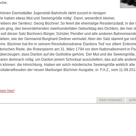
oche:
chönen Darmstädter Jugendstil-Bahnhofs steht zurzeit in riesigen
alle haben etwas Mut und Seelengröße nötig'. Dann, wesentlich kleiner,
hebers der Sentenz: Georg Büchner. So feiert die ehemalige Residenzstadt, in der
le ging, den bevorstehenden zweihundertsten Geburtstag des Dichters, der hier st
t soll dieser Satz Büchners Bürger, Schüler, Pendler und alle anderen Bahnreisend
tärken, wie der Germanist Burghard Dedner vermutet. Aber der Satz stammt gar nic
re. Büchner hat ihn in seinem Revolutionsdrama 'Dantons Tod' nur zitiert. Entno
storischen Rede, die Robespierre am 31. März 1794 vor dem Nationalkonvent in Pari
überzeugen, dass Danton auf die Guillotine gehöre. Der Mut und die Seelengröße
waren demnach nötig, um Danton jenem Schicksal auszuliefern, das auf alle ander
n können: die Hinrichtung. Haben wir solch mörderische Seelengröße wirklich alle 
Kollateralfreuden der neuen Marburger Büchner-Ausgabe, in: F.A.Z., vom 11.09.2013
nen hier!
Karte einpassen
größ