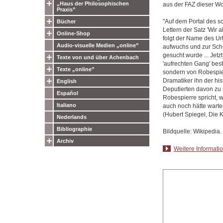
„Haus der Philosophischen
aus der FAZ dieser W
Praxis”
"Auf dem Portal des s
Bücher
Lettern der Satz 'Wir 
Online-Shop
folgt der Name des Ur
Audio-visuelle Medien „online”
aufwuchs und zur Schu
gesucht wurde ... Jetz
Texte von und über Achenbach
'aufrechten Gang' bes
Texte „online”
sondern von Robespier
Dramatiker ihn der hi
English
Deputierten davon zu 
Español
Robespierre spricht, 
Italiano
auch noch hätte warte
(Hubert Spiegel, Die 
Nederlands
Bibliographie
Bildquelle: Wikipedia.
Archiv
Weitere Informatio