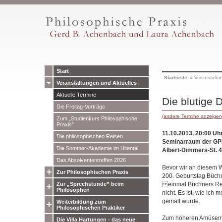
Start
Startseite
»
Veranstaltu
Veranstaltungen und Aktuelles
Aktuelle Termine
Die blutige 
Die Freitag-Vorträge
(andere Termine anzeigen
Zum „Studienkurs Philosophische
Praxis”
11.10.2013, 20:00 Uh
Die philosophischen Reisen
Seminarraum der GP
Die Sommer-Akademie im Ultental
Albert-Dimmers-St. 
Das Absolvententreffen 2026
Bevor wir an diesem 
Zur Philosophischen Praxis
200. Geburtstag Büchn
einmal Büchners Revo
Zur „Sprechstunde” beim
Philosophen
nicht. Es ist, wie ich 
gemalt wurde.
Weiterbildung zum
Philosophischen Praktiker
Zum höheren Amüsemen
Die Villa Hartungen - das neue