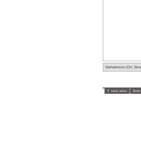
Startadresse (Ort, Str
nach oben
Seite