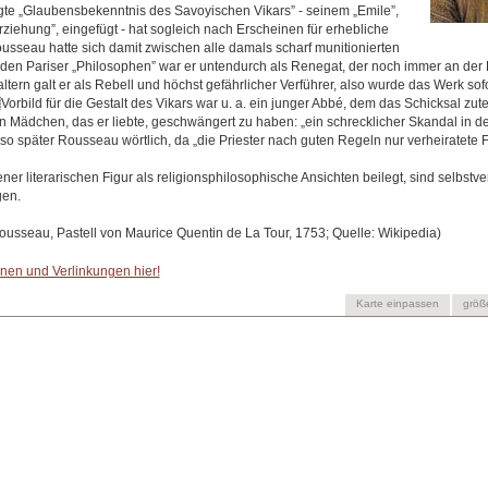
te „Glaubensbekenntnis des Savoyischen Vikars” - seinem „Emile”,
ziehung”, eingefügt - hat sogleich nach Erscheinen für erhebliche
usseau hatte sich damit zwischen alle damals scharf munitionierten
den Pariser „Philosophen” war er untendurch als Renegat, der noch immer an der Re
ern galt er als Rebell und höchst gefährlicher Verführer, also wurde das Werk sof
Vorbild für die Gestalt des Vikars war u. a. ein junger Abbé, dem das Schicksal zut
n Mädchen, das er liebte, geschwängert zu haben: „ein schrecklicher Skandal in de
 so später Rousseau wörtlich, da „die Priester nach guten Regeln nur verheiratete 
r literarischen Figur als religionsphilosophische Ansichten beilegt, sind selbstve
en.
ousseau, Pastell von Maurice Quentin de La Tour, 1753; Quelle: Wikipedia)
onen und Verlinkungen hier!
Karte einpassen
größ