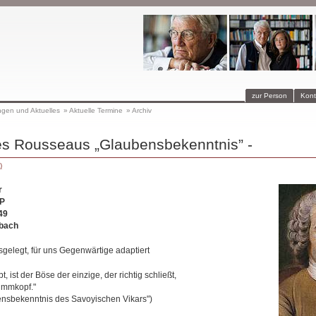
zur Person
Kont
ngen und Aktuelles
»
Aktuelle Termine
»
Archiv
s Rousseaus „Glaubensbekenntnis” -
)
r
P
49
bach
sgelegt, für uns Gegenwärtige adaptiert
t, ist der Böse der einzige, der richtig schließt,
Dummkopf."
nsbekenntnis des Savoyischen Vikars")