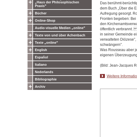
„Haus der Philosophischen
Das berühmt-berüchtig
Praxis”
dem Buch „Über die Er
Aufregung gesorgt. Ro
Bücher
Fronten begeben: Bei 
Online-Shop
den Kirchenamtsverwalt
Audio-visuelle Medien „online”
öffentlich verbrannt. 
in seiner Gemeinde ei
Texte von und über Achenbach
verwalteten Diözese”,
Texte „online”
schwängern”.
Was Rousseau aber jene
English
eigenen Überzeugung
Español
Italiano
(Bild: Jean-Jacques R
Nederlands
Weitere Informati
Bibliographie
Archiv