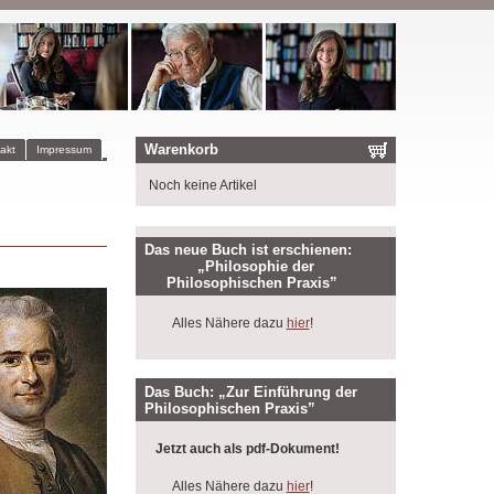
Warenkorb
akt
Impressum
Noch keine Artikel
Das neue Buch ist erschienen:
„Philosophie der
Philosophischen Praxis”
Alles Nähere dazu
hier
!
Das Buch: „Zur Einführung der
Philosophischen Praxis”
Jetzt auch als pdf-Dokument!
Alles Nähere dazu
hier
!