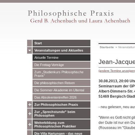
Start
Startseite
»
Veranstaltu
Veranstaltungen und Aktuelles
Aktuelle Termine
Jean-Jacque
Die Freitag-Vorträge
(andere Termine anzeigen
Zum „Studienkurs Philosophische
Praxis”
30.08.2013, 20:00 Uh
Die philosophischen Reisen
Seminarraum der GP
Die Sommer-Akademie im Ultental
Albert-Dimmers-Str. 
51469 Bergisch Glad
Das Absolvententreffen 2026
Zur Philosophischen Praxis
- neu gelesen, neu au
Zur „Sprechstunde” beim
Philosophen
"Wenn es Gott nicht gib
der Gute ist nur ein 
Weiterbildung zum
Philosophischen Praktiker
(Rousseau im "Glaube
Die Villa Hartungen - das neue