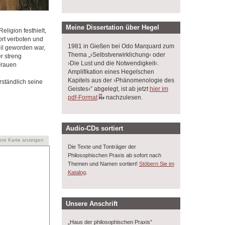
Meine Dissertation über Hegel
ligion festhielt,
ort verboten und
1981 in Gießen bei Odo Marquard zum
eil geworden war,
Thema „›Selbstverwirklichung‹ oder
r streng
›Die Lust und die Notwendigkeit‹.
Frauen
Amplifikation eines Hegelschen
Kapitels aus der ›Phänomenologie des
rständlich seine
Geistes‹” abgelegt, ist ab jetzt
hier im
pdf-Format
nachzulesen.
Audio-CDs sortiert
ere Karte anzeigen
Die Texte und Tonträger der
Philosophischen Praxis ab sofort nach
Themen und Namen sortiert!
Stöbern Sie im
.
Katalog
Unsere Anschrift
„Haus der philosophischen Praxis”