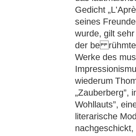
Gedicht „L'Aprè
seines Freundes
wurde, gilt seh
der be rühmtes
Werke des musi
Impressionismu
wiederum Thom
„Zauberberg”, i
Wohllauts”, ein
literarische Mod
nachgeschickt, 