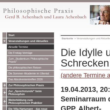
Start
Startseite
»
Veranstaltungen und Aktuell
Veranstaltungen und Aktuelles
Aktuelle Termine
Die Idylle 
Die Freitag-Vorträge
Zum „Studienkurs Philosophische
Schrecken
Praxis”
Die philosophischen Reisen
(andere Termine 
Die Sommer-Akademie im Ultental
Das Absolvententreffen 2026
Zur Philosophischen Praxis
19.04.2013, 20
Zur „Sprechstunde” beim
Philosophen
Seminarraum 
Weiterbildung zum
Philosophischen Praktiker
GPP, Albert-
Die Villa Hartungen - das neue