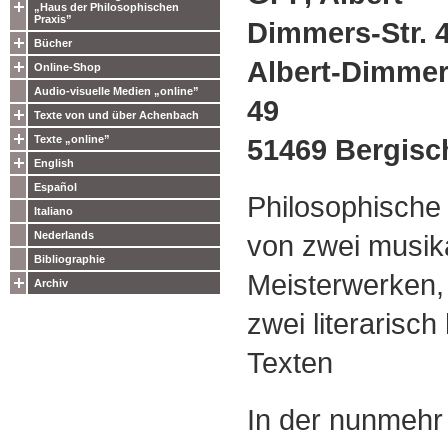
„Haus der Philosophischen
Praxis”
Dimmers-Str. 
Bücher
Albert-Dimmer
Online-Shop
Audio-visuelle Medien „online”
49
Texte von und über Achenbach
51469 Bergisc
Texte „online”
English
Español
Philosophische M
Italiano
von zwei musik
Nederlands
Bibliographie
Meisterwerken
Archiv
zwei literarisch
Texten
In der nunmehr 