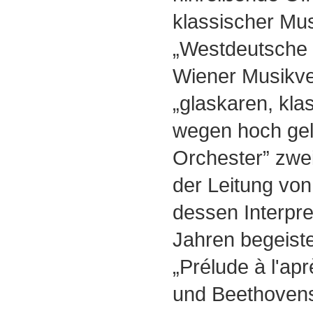
klassischer Mus
„Westdeutsche 
Wiener Musikve
„glaskaren, kla
wegen hoch gelo
Orchester” zweif
der Leitung von
dessen Interpre
Jahren begeiste
„Prélude à l'ap
und Beethovens