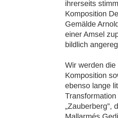
ihrerseits stim
Komposition D
Gemälde Arnold
einer Amsel zupf
bildlich angere
Wir werden die
Komposition so
ebenso lange li
Transformatio
„Zauberberg”, 
Mallarmés Gedi