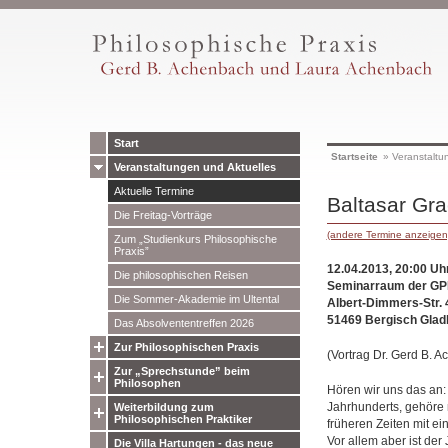
Start
Startseite
»
Veranstaltu
Veranstaltungen und Aktuelles
Aktuelle Termine
Baltasar Gra
Die Freitag-Vorträge
(andere Termine anzeigen
Zum „Studienkurs Philosophische
Praxis”
12.04.2013, 20:00 Uh
Die philosophischen Reisen
Seminarraum der GPP
Die Sommer-Akademie im Ultental
Albert-Dimmers-Str. 
51469 Bergisch Glad
Das Absolvententreffen 2026
Zur Philosophischen Praxis
(Vortrag Dr. Gerd B. 
Zur „Sprechstunde” beim
Philosophen
Hören wir uns das an: 
Jahrhunderts, gehöre 
Weiterbildung zum
Philosophischen Praktiker
früheren Zeiten mit e
Vor allem aber ist der
Die Villa Hartungen - das neue