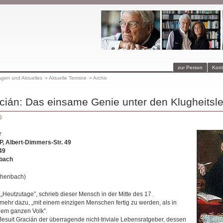
zur Person
Kont
ngen und Aktuelles
»
Aktuelle Termine
»
Archiv
cián: Das einsame Genie unter den Klugheitsl
)
r
, Albert-Dimmers-Str. 49
49
bach
Achenbach)
„Heutzutage”, schrieb dieser Mensch in der Mitte des 17.
mehr dazu, „mit einem einzigen Menschen fertig zu werden, als in
inem ganzen Volk”.
 Jesuit Gracián der überragende nicht-triviale Lebensratgeber, dessen