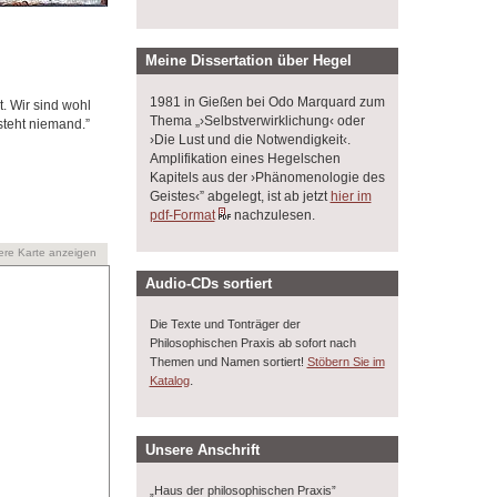
Meine Dissertation über Hegel
1981 in Gießen bei Odo Marquard zum
t. Wir sind wohl
Thema „›Selbstverwirklichung‹ oder
steht niemand.”
›Die Lust und die Notwendigkeit‹.
Amplifikation eines Hegelschen
Kapitels aus der ›Phänomenologie des
Geistes‹” abgelegt, ist ab jetzt
hier im
pdf-Format
nachzulesen.
ere Karte anzeigen
Audio-CDs sortiert
Die Texte und Tonträger der
Philosophischen Praxis ab sofort nach
Themen und Namen sortiert!
Stöbern Sie im
.
Katalog
Unsere Anschrift
„Haus der philosophischen Praxis”