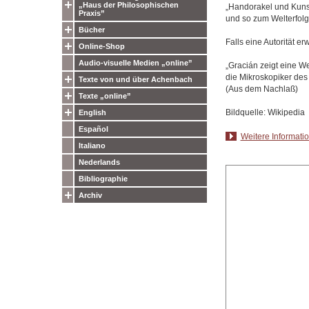
„Haus der Philosophischen
„Handorakel und Kuns
Praxis”
und so zum Welterfolg
Bücher
Falls eine Autorität e
Online-Shop
Audio-visuelle Medien „online”
„Gracián zeigt eine We
die Mikroskopiker des
Texte von und über Achenbach
(Aus dem Nachlaß)
Texte „online”
Bildquelle: Wikipedia
English
Español
Weitere Informati
Italiano
Nederlands
Bibliographie
Archiv