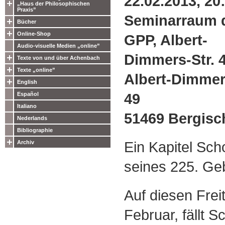
22.02.2013, 20
„Haus der Philosophischen
Praxis”
Seminarraum 
Bücher
Online-Shop
GPP, Albert-
Audio-visuelle Medien „online”
Dimmers-Str. 
Texte von und über Achenbach
Texte „online”
Albert-Dimmer
English
49
Español
Italiano
51469 Bergisc
Nederlands
Bibliographie
Ein Kapitel Sch
Archiv
seines 225. Ge
Auf diesen Frei
Februar, fällt 