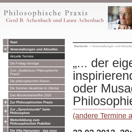
Start
Startseite
»
Veranstaltungen und Aktuell
Veranstaltungen und Aktuelles
Aktuelle Termine
„... der eig
Die Freitag-Vorträge
Zum „Studienkurs Philosophische
inspiriere
Praxis”
Die philosophischen Reisen
oder Musa
Die Sommer-Akademie im Ultental
Das Absolvententreffen 2026
Philosophi
Zur Philosophischen Praxis
Zur „Sprechstunde” beim
Philosophen
(andere Termine 
Weiterbildung zum
Philosophischen Praktiker
Die Villa Hartungen - das neue