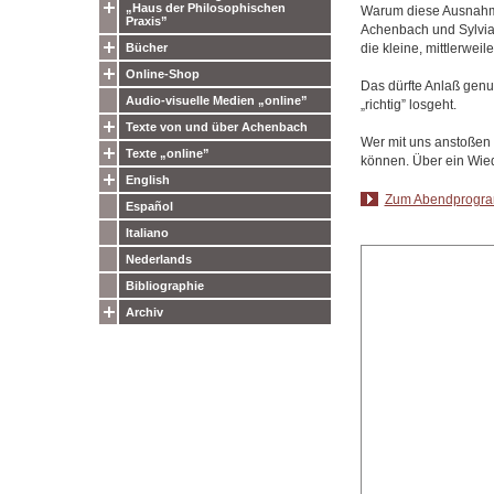
„Haus der Philosophischen
Warum diese Ausnahme
Praxis”
Achenbach und Sylvia
die kleine, mittlerweil
Bücher
Online-Shop
Das dürfte Anlaß genu
Audio-visuelle Medien „online”
„richtig” losgeht.
Texte von und über Achenbach
Wer mit uns anstoßen 
Texte „online”
können. Über ein Wied
English
Zum Abendprogra
Español
Italiano
Nederlands
Bibliographie
Archiv