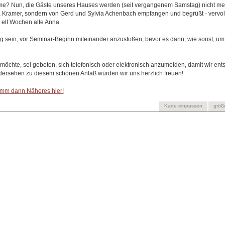
? Nun, die Gäste unseres Hauses werden (seit vergangenem Samstag) nicht me
 Kramer, sondern von Gerd und Sylvia Achenbach empfangen und begrüßt - vervoll
e elf Wochen alte Anna.
g sein, vor Seminar-Beginn miteinander anzustoßen, bevor es dann, wie sonst, um
möchte, sei gebeten, sich telefonisch oder elektronisch anzumelden, damit wir en
ersehen zu diesem schönen Anlaß würden wir uns herzlich freuen!
mm dann Näheres hier!
Karte einpassen
größ