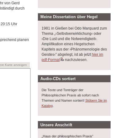
hr von Gerd
ständigt durch
Meine Dissertation über Hegel
 20:15 Uhr
1981 in Gießen bei Odo Marquard zum
Thema „›Selbstverwirklichung‹ oder
›Die Lust und die Notwendigkeit‹.
tsprechend planen
Amplifikation eines Hegelschen
Kapitels aus der ›Phänomenologie des
Geistes‹” abgelegt, ist ab jetzt
hier im
pdf-Format
nachzulesen.
ere Karte anzeigen
Audio-CDs sortiert
Die Texte und Tonträger der
Philosophischen Praxis ab sofort nach
Themen und Namen sortiert!
Stöbern Sie im
.
Katalog
Unsere Anschrift
„Haus der philosophischen Praxis”