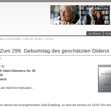
zur Person
Kont
ngen und Aktuelles
»
Aktuelle Termine
»
Archiv
Zum 299. Geburtstag des geschätzten Diderot
)
 !!!
, Albert-Dimmers-Str. 49
49
bach
 alle Welt ihm lobhudelt ...
me-Abend mit vorangehendem Sekt-Empfang, zu dem wir bereits um 19:00 Uhr ein