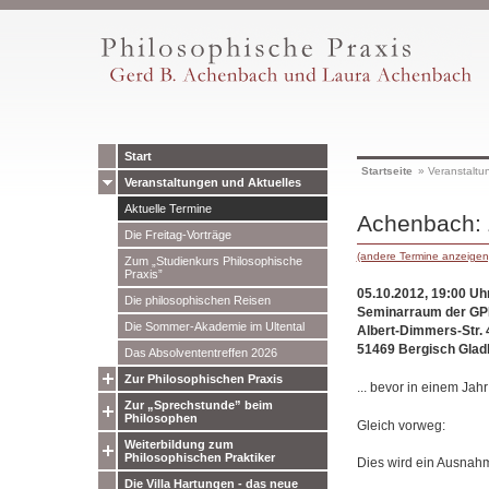
Start
Startseite
»
Veranstaltu
Veranstaltungen und Aktuelles
Aktuelle Termine
Achenbach: 
Die Freitag-Vorträge
(andere Termine anzeigen
Zum „Studienkurs Philosophische
Praxis”
05.10.2012, 19:00 Uhr
Die philosophischen Reisen
Seminarraum der GPP
Die Sommer-Akademie im Ultental
Albert-Dimmers-Str. 
51469 Bergisch Glad
Das Absolvententreffen 2026
Zur Philosophischen Praxis
... bevor in einem Jahr
Zur „Sprechstunde” beim
Philosophen
Gleich vorweg:
Weiterbildung zum
Philosophischen Praktiker
Dies wird ein Ausnah
Die Villa Hartungen - das neue