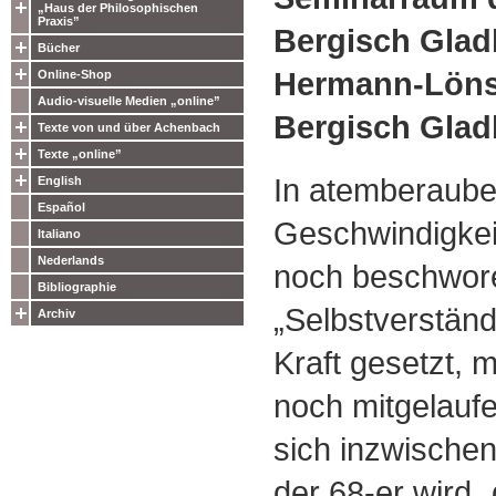
„Haus der Philosophischen
Praxis”
Bergisch Gla
Bücher
Hermann-Löns-
Online-Shop
Audio-visuelle Medien „online”
Bergisch Gla
Texte von und über Achenbach
Texte „online”
In atemberaub
English
Español
Geschwindigkeit
Italiano
Nederlands
noch beschwor
Bibliographie
„Selbstverständ
Archiv
Kraft gesetzt, 
noch mitgelaufe
sich inzwischen
der 68-er wird 