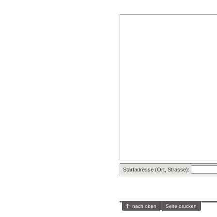
Startadresse (Ort, Strasse):
nach oben
Seite drucken