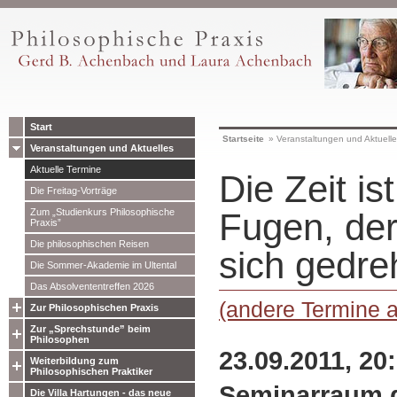
Start
Startseite
»
Veranstaltungen und Aktuell
Veranstaltungen und Aktuelles
Aktuelle Termine
Die Zeit is
Die Freitag-Vorträge
Zum „Studienkurs Philosophische
Fugen, der
Praxis”
Die philosophischen Reisen
sich gedre
Die Sommer-Akademie im Ultental
Das Absolvententreffen 2026
(andere Termine 
Zur Philosophischen Praxis
Zur „Sprechstunde” beim
Philosophen
23.09.2011, 20
Weiterbildung zum
Philosophischen Praktiker
Seminarraum d
Die Villa Hartungen - das neue