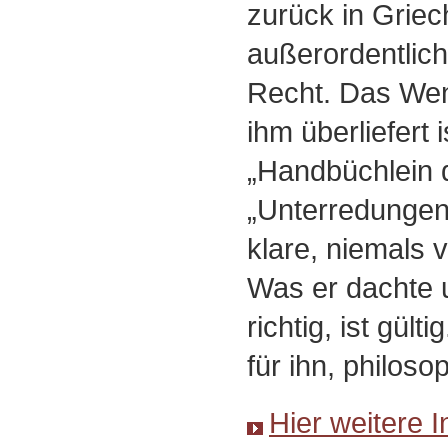
zurück in Griec
außerordentli
Recht. Das We
ihm überliefert
„Handbüchlein d
„Unterredungen”
klare, niemals 
Was er dachte u
richtig, ist gült
für ihn, philoso
Hier weitere 