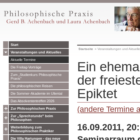
Start
Startseite
»
Veranstaltungen und Aktuell
Veranstaltungen und Aktuelles
Aktuelle Termine
Ein ehemal
Die Freitag-Vorträge
Zum „Studienkurs Philosophische
der freies
Praxis”
Die philosophischen Reisen
Epiktet
Die Sommer-Akademie im Ultental
Das Absolvententreffen 2026
(andere Termine 
Zur Philosophischen Praxis
Zur „Sprechstunde” beim
Philosophen
16.09.2011, 20
Weiterbildung zum
Philosophischen Praktiker
Seminarraum d
Die Villa Hartungen - das neue