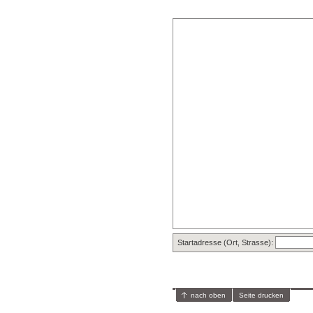
Startadresse (Ort, Strasse):
nach oben
Seite drucken