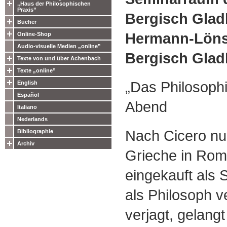
„Haus der Philosophischen
Praxis”
Bergisch Gla
Bücher
Hermann-Löns-
Online-Shop
Audio-visuelle Medien „online”
Bergisch Gla
Texte von und über Achenbach
Texte „online”
„Das Philosophi
English
Español
Abend
Italiano
Nederlands
Nach Cicero nun
Bibliographie
Archiv
Grieche in Rom 
eingekauft als 
als Philosoph v
verjagt, gelangt