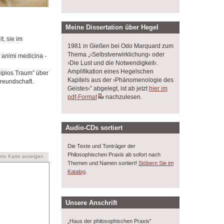
Meine Dissertation über Hegel
, sie im
1981 in Gießen bei Odo Marquard zum
Thema „›Selbstverwirklichung‹ oder
s animi medicina -
›Die Lust und die Notwendigkeit‹.
Amplifikation eines Hegelschen
cipios Traum” über
Kapitels aus der ›Phänomenologie des
Freundschaft.
Geistes‹” abgelegt, ist ab jetzt
hier im
pdf-Format
nachzulesen.
Audio-CDs sortiert
Die Texte und Tonträger der
Philosophischen Praxis ab sofort nach
ere Karte anzeigen
Themen und Namen sortiert!
Stöbern Sie im
.
Katalog
Unsere Anschrift
„Haus der philosophischen Praxis”