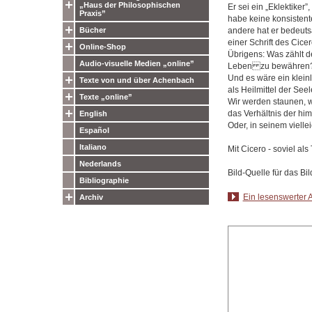
„Haus der Philosophischen
Er sei ein „Eklektiker
Praxis”
habe keine konsistent
andere hat er bedeuts
Bücher
einer Schrift des Cic
Online-Shop
Übrigens: Was zählt d
Audio-visuelle Medien „online”
Leben zu bewähren
Und es wäre ein kleinl
Texte von und über Achenbach
als Heilmittel der See
Texte „online”
Wir werden staunen, wa
das Verhältnis der hi
English
Oder, in seinem vielle
Español
Italiano
Mit Cicero - soviel al
Nederlands
Bild-Quelle für das Bi
Bibliographie
Ein lesenswerter A
Archiv