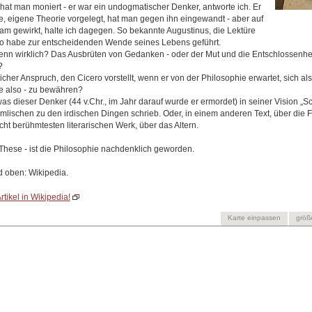
”, hat man moniert - er war ein undogmatischer Denker, antworte ich. Er
e, eigene Theorie vorgelegt, hat man gegen ihn eingewandt - aber auf
am gewirkt, halte ich dagegen. So bekannte Augustinus, die Lektüre
ero habe zur entscheidenden Wende seines Lebens geführt.
enn wirklich? Das Ausbrüten von Gedanken - oder der Mut und die Entschlossenheit
?
icher Anspruch, den Cicero vorstellt, wenn er von der Philosophie erwartet, sich al
le also - zu bewähren?
s dieser Denker (44 v.Chr., im Jahr darauf wurde er ermordet) in seiner Vision „S
mmlischen zu den irdischen Dingen schrieb. Oder, in einem anderen Text, über die 
icht berühmtesten literarischen Werk, über das Altern.
s These - ist die Philosophie nachdenklich geworden.
ld oben: Wikipedia.
rtikel in Wikipedia!
Karte einpassen
größ