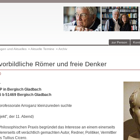
zur Person
Kont
ngen und Aktuelles
»
Aktuelle Termine
»
Archiv
 vorbildliche Römer und freie Denker
)
r
 in Bergisch Gladbach
6 b 51469 Bergisch Gladbach
professorale Arroganz kleinzureden suchte
ekt”, der 11. Abend)
Philosophischen Praxis begründet das Interesse an einem einerseits
rerseits oft verächtlich gemachten Autor, Redner, Politiker, Vermittler
 Tullius Cicero.