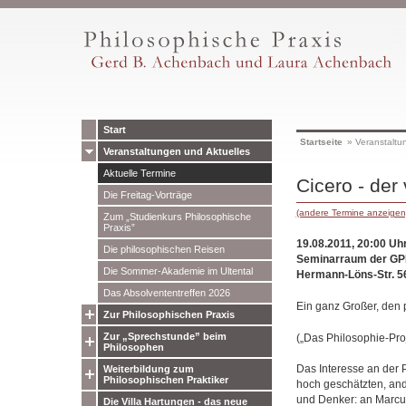
Start
Startseite
»
Veranstaltu
Veranstaltungen und Aktuelles
Aktuelle Termine
Cicero - der
Die Freitag-Vorträge
(andere Termine anzeigen
Zum „Studienkurs Philosophische
Praxis”
19.08.2011, 20:00 Uh
Die philosophischen Reisen
Seminarraum der GPP
Die Sommer-Akademie im Ultental
Hermann-Löns-Str. 5
Das Absolvententreffen 2026
Ein ganz Großer, den 
Zur Philosophischen Praxis
Zur „Sprechstunde” beim
(„Das Philosophie-Proj
Philosophen
Das Interesse an der 
Weiterbildung zum
Philosophischen Praktiker
hoch geschätzten, ande
und Denker: an Marcus
Die Villa Hartungen - das neue