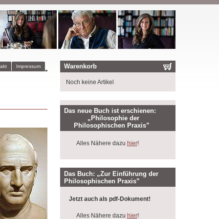
Warenkorb
akt
Impressum
Noch keine Artikel
Das neue Buch ist erschienen:
„Philosophie der
Philosophischen Praxis”
Alles Nähere dazu
hier
!
Das Buch: „Zur Einführung der
Philosophischen Praxis”
Jetzt auch als pdf-Dokument!
Alles Nähere dazu
hier
!