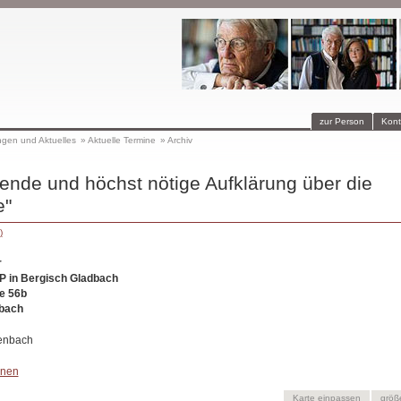
zur Person
Kont
ngen und Aktuelles
»
Aktuelle Termine
»
Archiv
fende und höchst nötige Aufklärung über die
e"
)
r
 in Bergisch Gladbach
e 56b
bach
henbach
onen
Karte einpassen
größ