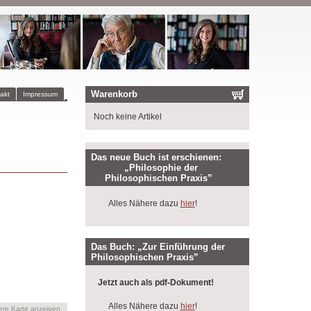
Warenkorb
akt
Impressum
Noch keine Artikel
Das neue Buch ist erschienen:
„Philosophie der
Philosophischen Praxis”
Alles Nähere dazu
hier
!
Das Buch: „Zur Einführung der
Philosophischen Praxis”
Jetzt auch als pdf-Dokument!
Alles Nähere dazu
hier
!
ere Karte anzeigen