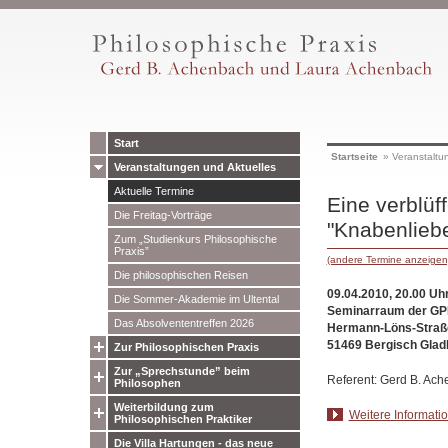
Start
Startseite
»
Veranstaltu
Veranstaltungen und Aktuelles
Aktuelle Termine
Eine verblüf
Die Freitag-Vorträge
"Knabenlieb
Zum „Studienkurs Philosophische
Praxis”
(andere Termine anzeigen
Die philosophischen Reisen
09.04.2010, 20.00 Uh
Die Sommer-Akademie im Ultental
Seminarraum der GPP
Das Absolvententreffen 2026
Hermann-Löns-Straß
51469 Bergisch Glad
Zur Philosophischen Praxis
Zur „Sprechstunde” beim
Referent: Gerd B. Ac
Philosophen
Weiterbildung zum
Weitere Informati
Philosophischen Praktiker
Die Villa Hartungen - das neue