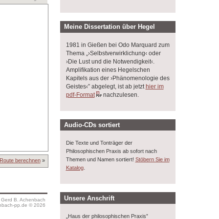
Meine Dissertation über Hegel
1981 in Gießen bei Odo Marquard zum
Thema „›Selbstverwirklichung‹ oder
›Die Lust und die Notwendigkeit‹.
Amplifikation eines Hegelschen
Kapitels aus der ›Phänomenologie des
Geistes‹” abgelegt, ist ab jetzt
hier im
pdf-Format
nachzulesen.
Audio-CDs sortiert
Die Texte und Tonträger der
Philosophischen Praxis ab sofort nach
Themen und Namen sortiert!
Stöbern Sie im
Route berechnen
»
.
Katalog
Unsere Anschrift
s Gerd B. Achenbach
bach-pp.de © 2026
„Haus der philosophischen Praxis”