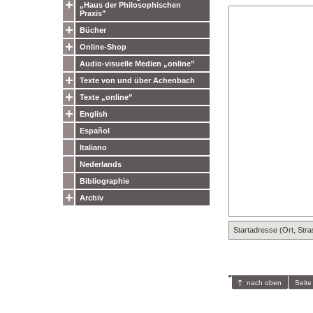
„Haus der Philosophischen
Praxis”
Bücher
Online-Shop
Audio-visuelle Medien „online”
Texte von und über Achenbach
Texte „online”
English
Español
Italiano
Nederlands
Bibliographie
Archiv
Startadresse (Ort, Str
nach oben
Seite