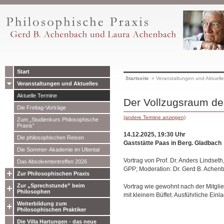
Start
Startseite
»
Veranstaltungen und Aktuell
Veranstaltungen und Aktuelles
Aktuelle Termine
Der Vollzugsraum d
Die Freitag-Vorträge
(andere Termine anzeigen)
Zum „Studienkurs Philosophische
Praxis”
14.12.2025, 19:30 Uhr
Die philosophischen Reisen
Gaststätte Paas in Berg. Gladbach
Die Sommer-Akademie im Ultental
Vortrag von Prof. Dr. Anders Lindseth
Das Absolvententreffen 2026
GPP; Moderation: Dr. Gerd B. Achen
Zur Philosophischen Praxis
Zur „Sprechstunde” beim
Vortrag wie gewohnt nach der Mitgl
Philosophen
mit kleinem Büffet. Ausführliche Einla
Weiterbildung zum
Philosophischen Praktiker
Die Villa Hartungen - das neue