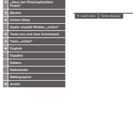
„Haus der Philosophischen
Praxis”
Bücher
nach oben
Seite drucken
Online-Shop
Audio-visuelle Medien „online”
Texte von und über Achenbach
Texte „online”
English
Español
Italiano
Nederlands
Bibliographie
Archiv