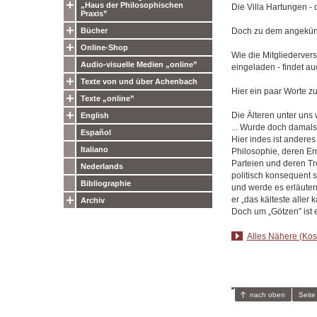
„Haus der Philosophischen
Die Villa Hartungen -
Praxis”
Doch zu dem angekünd
Bücher
Online-Shop
Wie die Mitgliedervers
Audio-visuelle Medien „online”
eingeladen - findet au
Texte von und über Achenbach
Hier ein paar Worte zu
Texte „online”
Die Älteren unter uns 
English
... Wurde doch damals 
Español
Hier indes ist anderes
Italiano
Philosophie, deren Erns
Parteien und deren Tr
Nederlands
politisch konsequent se
Bibliographie
und werde es erläutern
er „das kälteste aller
Archiv
Doch um „Götzen” ist e
Alles Nähere (Kost
nach oben
Seite