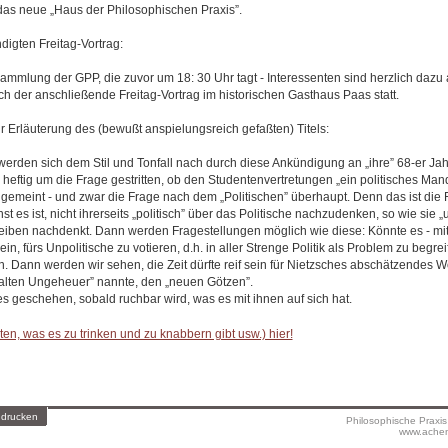
 das neue „Haus der Philosophischen Praxis”.
igten Freitag-Vortrag:
ammlung der GPP, die zuvor um 18: 30 Uhr tagt - Interessenten sind herzlich dazu 
ch der anschließende Freitag-Vortrag im historischen Gasthaus Paas statt.
r Erläuterung des (bewußt anspielungsreich gefaßten) Titels:
werden sich dem Stil und Tonfall nach durch diese Ankündigung an „ihre” 68-er Jah
heftig um die Frage gestritten, ob den Studentenvertretungen „ein politisches Man
 gemeint - und zwar die Frage nach dem „Politischen” überhaupt. Denn das ist die 
t es ist, nicht ihrerseits „politisch” über das Politische nachzudenken, so wie sie „
eiben nachdenkt. Dann werden Fragestellungen möglich wie diese: Könnte es - mitt
in, fürs Unpolitische zu votieren, d.h. in aller Strenge Politik als Problem zu begrei
. Dann werden wir sehen, die Zeit dürfte reif sein für Nietzsches abschätzendes W
 kalten Ungeheuer” nannte, den „neuen Götzen”.
s geschehen, sobald ruchbar wird, was es mit ihnen auf sich hat.
en, was es zu trinken und zu knabbern gibt usw.) hier!
 drucken
Philosophische Praxi
www.achen