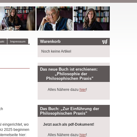
Warenkorb
akt
Impressum
Noch keine Artikel
Das neue Buch ist erschienen:
„Philosophie der
Philosophischen Praxis”
Alles Nähere dazu
hier
!
Das Buch: „Zur Einführung der
ch
Philosophischen Praxis”
 eingerichtet, wo
Jetzt auch als pdf-Dokument!
März 2025 beginnen
ernetseite hier:
Alles Nähere dazu
hier
!