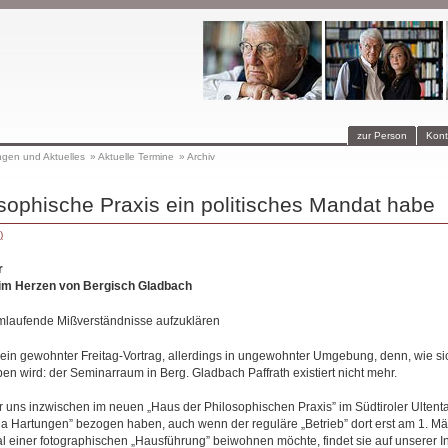
zur Person
Kont
ngen und Aktuelles
»
Aktuelle Termine
»
Archiv
sophische Praxis ein politisches Mandat habe
)
r
im Herzen von Bergisch Gladbach
mlaufende Mißverständnisse aufzuklären
ein gewohnter Freitag-Vortrag, allerdings in ungewohnter Umgebung, denn, wie si
 wird: der Seminarraum in Berg. Gladbach Paffrath existiert nicht mehr.
r uns inzwischen im neuen „Haus der Philosophischen Praxis” im Südtiroler Ultental
Villa Hartungen” bezogen haben, auch wenn der reguläre „Betrieb” dort erst am 1. 
 einer fotographischen „Hausführung” beiwohnen möchte, findet sie auf unserer Int