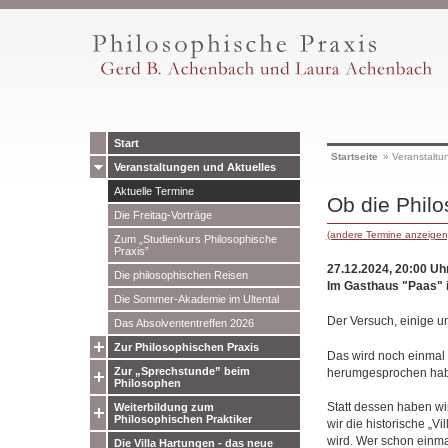
Start
Startseite
»
Veranstaltu
Veranstaltungen und Aktuelles
Aktuelle Termine
Ob die Philo
Die Freitag-Vorträge
(andere Termine anzeigen
Zum „Studienkurs Philosophische
Praxis”
27.12.2024, 20:00 Uh
Die philosophischen Reisen
Im Gasthaus "Paas" 
Die Sommer-Akademie im Ultental
Der Versuch, einige u
Das Absolvententreffen 2026
Zur Philosophischen Praxis
Das wird noch einmal 
Zur „Sprechstunde” beim
herumgesprochen haben
Philosophen
Statt dessen haben wi
Weiterbildung zum
Philosophischen Praktiker
wir die historische „
wird. Wer schon einmal
Die Villa Hartungen - das neue