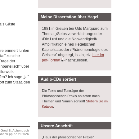
Meine Dissertation über Hegel
als Gäste
1981 in Gießen bei Odo Marquard zum
Thema „›Selbstverwirklichung‹ oder
›Die Lust und die Notwendigkeit‹.
Amplifikation eines Hegelschen
Kapitels aus der ›Phänomenologie des
re erinnert fühlen
Geistes‹” abgelegt, ist ab jetzt
hier im
dat” zustehe.
pdf-Format
nachzulesen.
Frage der
unparteiisch” über
lerweile -
fen? Ich sage „ja”
Audio-CDs sortiert
ort zum Staat, den
Die Texte und Tonträger der
Philosophischen Praxis ab sofort nach
Themen und Namen sortiert!
Stöbern Sie im
.
Katalog
Unsere Anschrift
s Gerd B. Achenbach
bach-pp.de © 2026
„Haus der philosophischen Praxis”