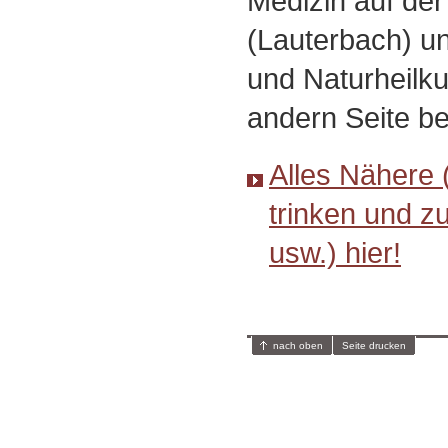
Medizin auf der
(Lauterbach) 
und Naturheilku
andern Seite b
Alles Nähere 
trinken und z
usw.) hier!
nach oben
Seite drucken