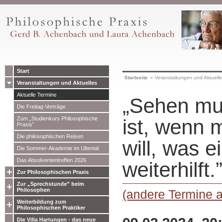
Start
Startseite
»
Veranstaltungen und Aktuell
Veranstaltungen und Aktuelles
Aktuelle Termine
„Sehen mu
Die Freitag-Vorträge
Zum „Studienkurs Philosophische
ist, wenn 
Praxis”
Die philosophischen Reisen
will, was 
Die Sommer-Akademie im Ultental
Das Absolvententreffen 2026
weiterhilft.
Zur Philosophischen Praxis
Zur „Sprechstunde” beim
Philosophen
(andere Termine 
Weiterbildung zum
Philosophischen Praktiker
Die Villa Hartungen - das neue