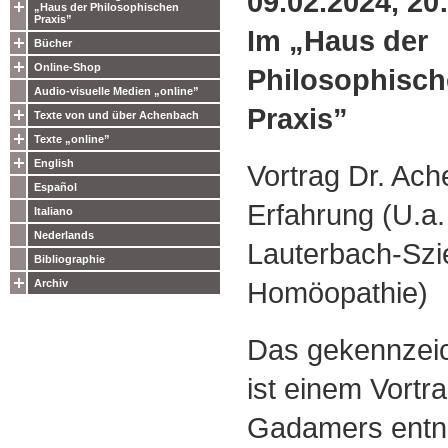
09.02.2024, 20
„Haus der Philosophischen
Praxis”
Im „Haus der
Bücher
Online-Shop
Philosophisc
Audio-visuelle Medien „online”
Praxis”
Texte von und über Achenbach
Texte „online”
English
Vortrag Dr. Ac
Español
Erfahrung (U.a.
Italiano
Nederlands
Lauterbach-Szi
Bibliographie
Homöopathie)
Archiv
Das gekennzeich
ist einem Vort
Gadamers ent