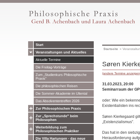
Start
Startseite
»
Veranstaltu
Veranstaltungen und Aktuelles
Aktuelle Termine
Søren Kierke
Die Freitag-Vorträge
(andere Termine anzeigen
Zum „Studienkurs Philosophische
Praxis”
31.03.2023, 20:00
Die philosophischen Reisen
Seminarraum der GP
Die Sommer-Akademie im Ultental
oder: Wie ein bekenn
Das Absolvententreffen 2026
Existentialisten ins re
Zur Philosophischen Praxis
Zur „Sprechstunde” beim
Søren Kierkegaard gil
Philosophen
„Existenzialismus”.
Weiterbildung zum
Philosophischen Praktiker
Das hat in den siebz
Herausforderung aufge
Die Villa Hartungen - das neue