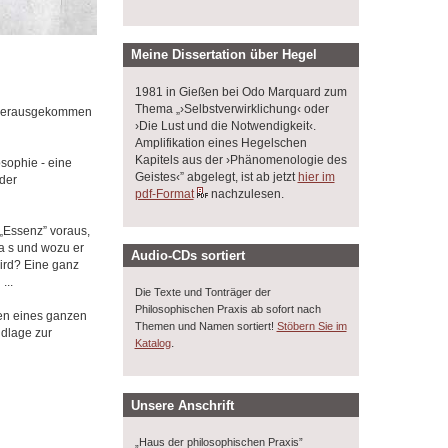
Meine Dissertation über Hegel
1981 in Gießen bei Odo Marquard zum
Thema „›Selbstverwirklichung‹ oder
n herausgekommen
›Die Lust und die Notwendigkeit‹.
Amplifikation eines Hegelschen
Kapitels aus der ›Phänomenologie des
sophie - eine
Geistes‹” abgelegt, ist ab jetzt
hier im
der
pdf-Format
nachzulesen.
 „Essenz” voraus,
a s und wozu er
Audio-CDs sortiert
wird? Eine ganz
...
Die Texte und Tonträger der
Philosophischen Praxis ab sofort nach
en eines ganzen
Themen und Namen sortiert!
Stöbern Sie im
ndlage zur
.
Katalog
Unsere Anschrift
„Haus der philosophischen Praxis”