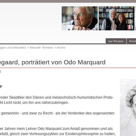
zur Person
Kont
ngen und Aktuelles
»
Aktuelle Termine
»
Archiv
gaard, porträtiert von Odo Marquard
)
P
ender Skeptiker den Dänen und melancholisch-humoristischen Proto-
cht Licht rückt, um ihn uns näherzubringen.
t gemeinhin - und zwar zu Recht - als der Vordenker des sogenannten
iger Jahren mein Lehrer Odo Marquard zum Anlaß genommen und als
faßt, gleich zwei Vorlesungszyklen zur Existenzphilosophie zu halten,