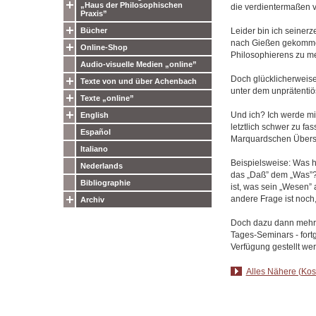
„Haus der Philosophischen
die verdientermaßen v
Praxis”
Leider bin ich seinerz
Bücher
nach Gießen gekommen,
Online-Shop
Philosophierens zu m
Audio-visuelle Medien „online”
Doch glücklicherweis
Texte von und über Achenbach
unter dem unprätentiös
Texte „online”
Und ich? Ich werde mi
English
letztlich schwer zu f
Español
Marquardschen Übersich
Italiano
Beispielsweise: Was h
Nederlands
das „Daß” dem „Was”?
Bibliographie
ist, was sein „Wesen”
andere Frage ist noch,
Archiv
Doch dazu dann mehr 
Tages-Seminars - fort
Verfügung gestellt we
Alles Nähere (Kost