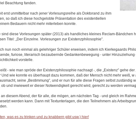
iel Beachtung fanden.
eit erst unmittelbar nach jener Vorlesungsreihe als Doktorand zu ihm
 so daß ich diese hochgelobte Präsentation des existentiellen
einem Bedauern nicht mehr miterleben konnte.
e sind diese Vorlesungen später (2013) als handliches kleines Reclam-Bändche
en Titel: „Der Einzelne. Vorlesungen zur Existenzphilosophie”.
ch nun noch einmal als gelehriger Schüler erweisen, indem ich Kierkegaards Philo
assende, furiose, literarisch bezaubernde Gedankenbewegung - unter Hinzuziehung 
tlichkeit vorstelle.
eißt - wie man spröde der Existenzphilosophie nachsagt -, die „Existenz” gehe der
 Und wie konnte es überhaupt dazu kommen, daß der Mensch nicht mehr weiß, w 
 ausmacht, seine „Bestimmung”, und er nun für alle diese Fragen selbst zuständig 
 ob und inwieweit er dieser Notwendigkeit gerecht wird, gerecht zu werden vermag 
an diesem Abend, der für alle, die mögen, am nächsten Tag - und gleich im Rahm
gesetzt werden kann. Dann mit Textunterlagen, die den Teilnehmern als Arbeitsgru
rden.
en, was es zu trinken und zu knabbern gibt usw.) hier!