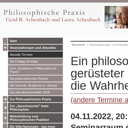
Start
Startseite
»
Veranstaltungen und Aktuell
Veranstaltungen und Aktuelles
Aktuelle Termine
Ein philos
Die Freitag-Vorträge
Zum „Studienkurs Philosophische
gerüsteter 
Praxis”
Die philosophischen Reisen
die Wahrhe
Die Sommer-Akademie im Ultental
Das Absolvententreffen 2026
(andere Termine 
Zur Philosophischen Praxis
Zur „Sprechstunde” beim
Philosophen
04.11.2022, 20
Weiterbildung zum
Philosophischen Praktiker
Seminarraum 
Die Villa Hartungen - das neue