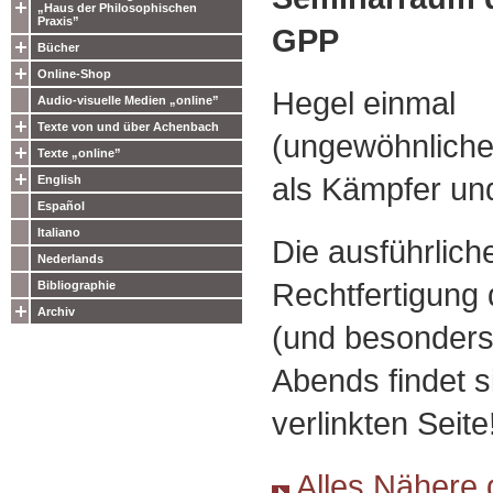
„Haus der Philosophischen
Praxis”
GPP
Bücher
Online-Shop
Hegel einmal
Audio-visuelle Medien „online”
Texte von und über Achenbach
(ungewöhnliche
Texte „online”
als Kämpfer und
English
Español
Italiano
Die ausführlic
Nederlands
Rechtfertigung
Bibliographie
Archiv
(und besonders
Abends findet s
verlinkten Seite
Alles Nähere 