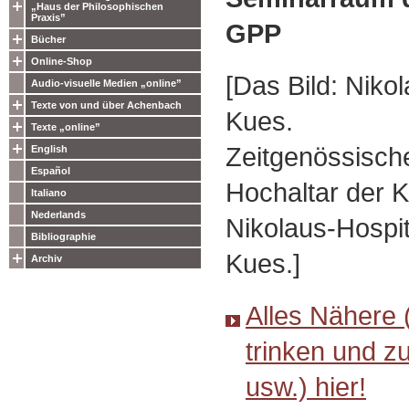
„Haus der Philosophischen
Praxis”
GPP
Bücher
Online-Shop
[Das Bild: Niko
Audio-visuelle Medien „online”
Texte von und über Achenbach
Kues.
Texte „online”
Zeitgenössische
English
Español
Hochaltar der K
Italiano
Nederlands
Nikolaus-Hospit
Bibliographie
Kues.]
Archiv
Alles Nähere 
trinken und z
usw.) hier!