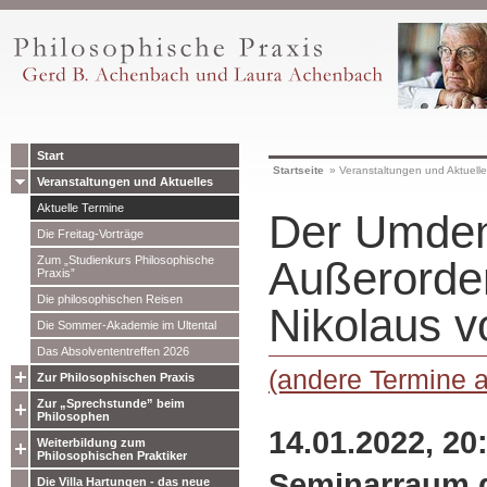
Start
Startseite
»
Veranstaltungen und Aktuell
Veranstaltungen und Aktuelles
Aktuelle Termine
Der Umden
Die Freitag-Vorträge
Zum „Studienkurs Philosophische
Außerorden
Praxis”
Die philosophischen Reisen
Nikolaus 
Die Sommer-Akademie im Ultental
Das Absolvententreffen 2026
(andere Termine 
Zur Philosophischen Praxis
Zur „Sprechstunde” beim
Philosophen
14.01.2022, 20
Weiterbildung zum
Philosophischen Praktiker
Seminarraum 
Die Villa Hartungen - das neue