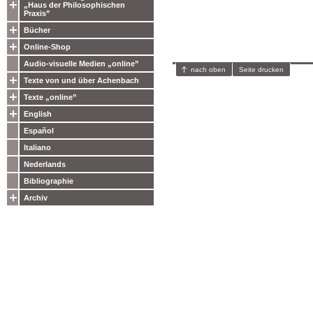
„Haus der Philosophischen
Praxis”
Bücher
Online-Shop
Audio-visuelle Medien „online”
nach oben
Seite drucken
Texte von und über Achenbach
Texte „online”
English
Español
Italiano
Nederlands
Bibliographie
Archiv