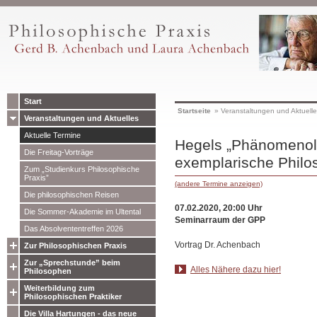
Start
Startseite
»
Veranstaltungen und Aktuell
Veranstaltungen und Aktuelles
Aktuelle Termine
Hegels „Phänomenolo
Die Freitag-Vorträge
exemplarische Philo
Zum „Studienkurs Philosophische
Praxis”
(andere Termine anzeigen)
Die philosophischen Reisen
07.02.2020, 20:00 Uhr
Die Sommer-Akademie im Ultental
Seminarraum der GPP
Das Absolvententreffen 2026
Vortrag Dr. Achenbach
Zur Philosophischen Praxis
Zur „Sprechstunde” beim
Alles Nähere dazu hier!
Philosophen
Weiterbildung zum
Philosophischen Praktiker
Die Villa Hartungen - das neue