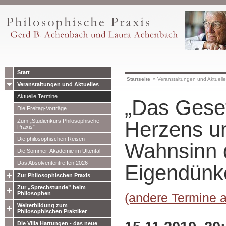
Start
Startseite
»
Veranstaltungen und Aktuell
Veranstaltungen und Aktuelles
Aktuelle Termine
„Das Gese
Die Freitag-Vorträge
Zum „Studienkurs Philosophische
Herzens u
Praxis”
Die philosophischen Reisen
Wahnsinn 
Die Sommer-Akademie im Ultental
Das Absolvententreffen 2026
Eigendünk
Zur Philosophischen Praxis
Zur „Sprechstunde” beim
Philosophen
(andere Termine 
Weiterbildung zum
Philosophischen Praktiker
Die Villa Hartungen - das neue