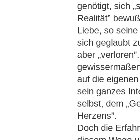
genötigt, sich 
Realität” bewuß
Liebe, so seine
sich geglaubt z
aber „verloren”.
gewissermaßen a
auf die eigenen 
sein ganzes Int
selbst, dem „G
Herzens”.
Doch die Erfahr
diesem Wege u