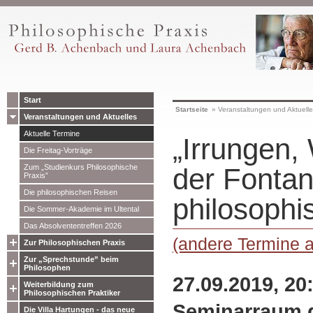
Start
Startseite
»
Veranstaltungen und Aktuell
Veranstaltungen und Aktuelles
Aktuelle Termine
„Irrungen,
Die Freitag-Vorträge
Zum „Studienkurs Philosophische
der Fonta
Praxis”
Die philosophischen Reisen
philosophi
Die Sommer-Akademie im Ultental
Das Absolvententreffen 2026
(andere Termine 
Zur Philosophischen Praxis
Zur „Sprechstunde” beim
Philosophen
27.09.2019, 20
Weiterbildung zum
Philosophischen Praktiker
Seminarraum 
Die Villa Hartungen - das neue