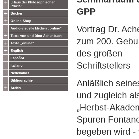
„Haus der Philosophischen
Praxis”
GPP
Bücher
Online-Shop
Vortrag Dr. Ac
Audio-visuelle Medien „online”
Texte von und über Achenbach
zum 200. Gebur
Texte „online”
des großen
English
Español
Schriftstellers
Italiano
Nederlands
Anläßlich seine
Bibliographie
Archiv
und zugleich als
„Herbst-Akademi
Spuren Fontane
begeben wird -