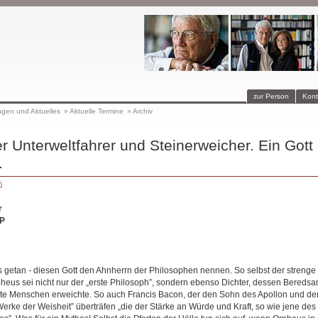
zur Person
Kont
ngen und Aktuelles
»
Aktuelle Termine
»
Archiv
r Unterweltfahrer und Steinerweicher. Ein Gott
.
)
r
P
s getan - diesen Gott den Ahnherrn der Philosophen nennen. So selbst der streng
pheus sei nicht nur der „erste Philosoph”, sondern ebenso Dichter, dessen Beredsa
te Menschen erweichte. So auch Francis Bacon, der den Sohn des Apollon und der
Werke der Weisheit” überträfen „die der Stärke an Würde und Kraft, so wie jene de