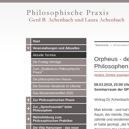
Start
Startseite
»
Veranstaltu
Veranstaltungen und Aktuelles
Aktuelle Termine
Orpheus - de
Die Freitag-Vorträge
Philosophen
Zum „Studienkurs Philosophische
Praxis”
(andere Termine anzeigen
Die philosophischen Reisen
08.03.2019, 20:00 Uh
Die Sommer-Akademie im Ultental
Seminarraum der GP
Das Absolvententreffen 2026
Vortrag Dr. Achenbach
Zur Philosophischen Praxis
Zur „Sprechstunde” beim
Man könnte - und hat’
Philosophen
Aquin, der meinte, Or
Weiterbildung zum
zähmte und versteiner
Philosophischen Praktiker
er habe gezeigt, „die 
Die Villa Hartungen - das neue