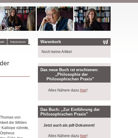
Warenkorb
akt
Impressum
Noch keine Artikel
 der
Das neue Buch ist erschienen:
„Philosophie der
Philosophischen Praxis”
Alles Nähere dazu
hier
!
Das Buch: „Zur Einführung der
Philosophischen Praxis”
e Thomas von
mkeit die Wilden
Jetzt auch als pdf-Dokument!
 Kalliope rühmte,
s Orpheus
Alles Nähere dazu
hier
!