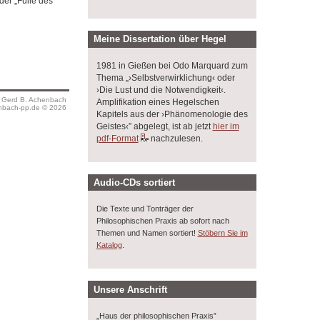
der „Fülle des
Meine Dissertation über Hegel
1981 in Gießen bei Odo Marquard zum
Thema „›Selbstverwirklichung‹ oder
›Die Lust und die Notwendigkeit‹.
s Gerd B. Achenbach
Amplifikation eines Hegelschen
bach-pp.de © 2026
Kapitels aus der ›Phänomenologie des
Geistes‹” abgelegt, ist ab jetzt
hier im
pdf-Format
nachzulesen.
Audio-CDs sortiert
Die Texte und Tonträger der
Philosophischen Praxis ab sofort nach
Themen und Namen sortiert!
Stöbern Sie im
.
Katalog
Unsere Anschrift
„Haus der philosophischen Praxis”