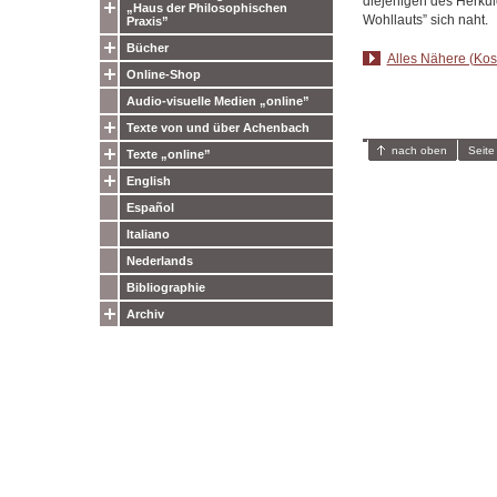
diejenigen des Herkule
„Haus der Philosophischen
Wohllauts” sich naht.
Praxis”
Bücher
Alles Nähere (Kost
Online-Shop
Audio-visuelle Medien „online”
Texte von und über Achenbach
nach oben
Seite
Texte „online”
English
Español
Italiano
Nederlands
Bibliographie
Archiv