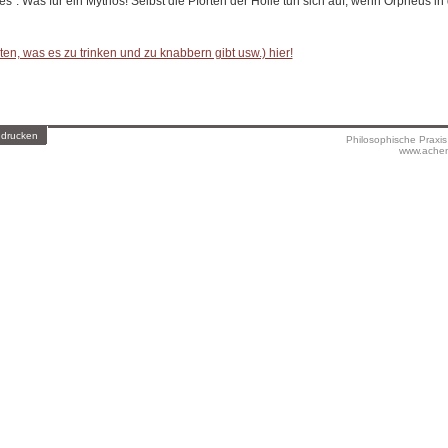
s”. Was für ein Mythos! Selbst die Pforten der Hölle tun sich auf, wenn Orpheus in 
en, was es zu trinken und zu knabbern gibt usw.) hier!
 drucken
Philosophische Praxi
www.achen