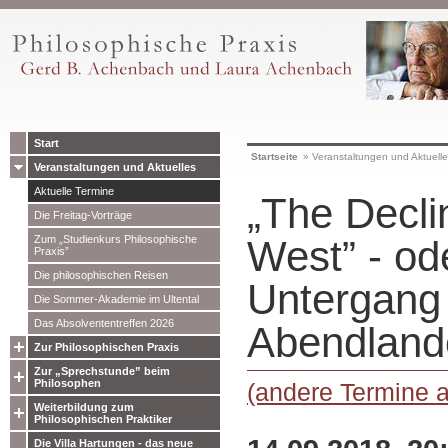
Start
Startseite
»
Veranstaltungen und Aktuell
Veranstaltungen und Aktuelles
Aktuelle Termine
„The Decli
Die Freitag-Vorträge
Zum „Studienkurs Philosophische
West” - od
Praxis”
Die philosophischen Reisen
Untergang
Die Sommer-Akademie im Ultental
Das Absolvententreffen 2026
Abendland
Zur Philosophischen Praxis
Zur „Sprechstunde” beim
Philosophen
(andere Termine 
Weiterbildung zum
Philosophischen Praktiker
Die Villa Hartungen - das neue