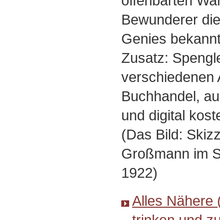
offenbarten Wah
Bewunderer die
Genies bekannt
Zusatz: Spengle
verschiedenen 
Buchhandel, au
und digital kost
(Das Bild: Skiz
Großmann im Si
1922)
Alles Nähere 
trinken und z