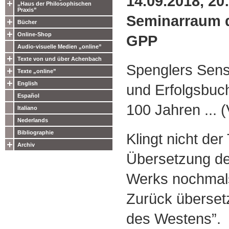
14.09.2018, 20
„Haus der Philosophischen
Praxis”
Seminarraum 
Bücher
Online-Shop
GPP
Audio-visuelle Medien „online”
Texte von und über Achenbach
Spenglers Sens
Texte „online”
English
und Erfolgsbuc
Español
100 Jahren ... 
Italiano
Nederlands
Bibliographie
Klingt nicht der
Archiv
Übersetzung d
Werks nochmals
Zurück überset
des Westens”.