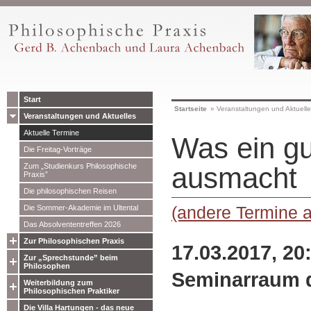
Start
Startseite
»
Veranstaltungen und Aktuell
Veranstaltungen und Aktuelles
Aktuelle Termine
Was ein g
Die Freitag-Vorträge
Zum „Studienkurs Philosophische
ausmacht
Praxis”
Die philosophischen Reisen
(andere Termine 
Die Sommer-Akademie im Ultental
Das Absolvententreffen 2026
Zur Philosophischen Praxis
17.03.2017, 20
Zur „Sprechstunde” beim
Philosophen
Seminarraum d
Weiterbildung zum
Philosophischen Praktiker
Die Villa Hartungen - das neue