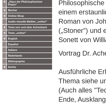
Philosophisch
„Haus der Philosophischen
Praxis”
einem erstaunli
Bücher
Online-Shop
Roman von Joh
Audio-visuelle Medien „online”
Texte von und über Achenbach
(„Stoner”) und 
Texte „online”
Sonett von Wil
English
Español
Italiano
Vortrag Dr. Ac
Nederlands
Bibliographie
Archiv
Ausführliche E
Thema siehe un
(Auch alles "Te
Ende, Ausklang