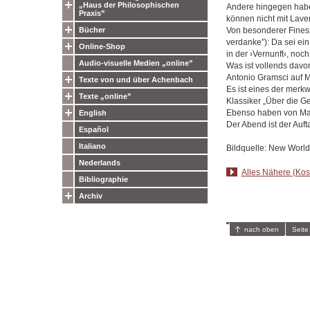
„Haus der Philosophischen
Andere hingegen haben
Praxis”
können nicht mit Lave
Von besonderer Finess
Bücher
verdanke”): Da sei ein
Online-Shop
in der ›Vernunft‹, noch
Audio-visuelle Medien „online”
Was ist vollends davo
Antonio Gramsci auf M
Texte von und über Achenbach
Es ist eines der merk
Texte „online”
Klassiker „Über die Gew
Ebenso haben von Machi
English
Der Abend ist der Auft
Español
Italiano
Bildquelle: New Worl
Nederlands
Alles Nähere (Kost
Bibliographie
Archiv
nach oben
Seite