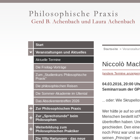
Start
Startseite
»
Veranstaltu
Veranstaltungen und Aktuelles
Aktuelle Termine
Niccolò Mach
Die Freitag-Vorträge
(andere Termine anzeigen
Zum „Studienkurs Philosophische
Praxis”
04.03.2016, 20:00 Uh
Die philosophischen Reisen
Seminarraum der GPP
Die Sommer-Akademie im Ultental
... oder: Wie Skrupell
Das Absolvententreffen 2026
Zur Philosophischen Praxis
Wer hätte je auf so un
Zur „Sprechstunde” beim
Menschen bestellt ist
Philosophen
übertroffen haben. Un
geschieden. Den einen 
Weiterbildung zum
Philosophischen Praktiker
noch Prinz war und sei
seinen „Principe” - s
Die Villa Hartungen - das neue