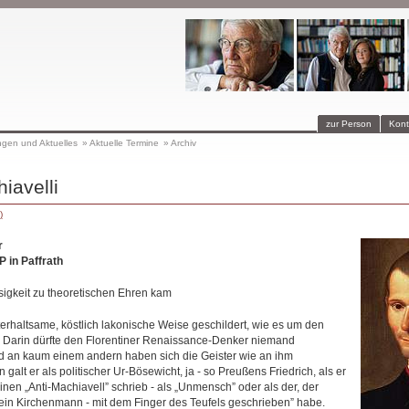
zur Person
Kont
ngen und Aktuelles
»
Aktuelle Termine
»
Archiv
iavelli
)
r
 in Paffrath
osigkeit zu theoretischen Ehren kam
terhaltsame, köstlich lakonische Weise geschildert, wie es um den
? Darin dürfte den Florentiner Renaissance-Denker niemand
d an kaum einem andern haben sich die Geister wie an ihm
galt er als politischer Ur-Bösewicht, ja - so Preußens Friedrich, als er
nen „Anti-Machiavell” schrieb - als „Unmensch” oder als der, der
o ein Kirchenmann - mit dem Finger des Teufels geschrieben” habe.