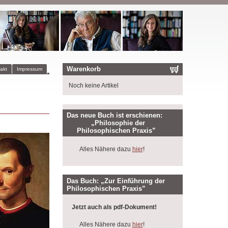
Warenkorb
akt
Impressum
Noch keine Artikel
Das neue Buch ist erschienen:
„Philosophie der
Philosophischen Praxis”
Alles Nähere dazu
hier
!
Das Buch: „Zur Einführung der
Philosophischen Praxis”
Jetzt auch als pdf-Dokument!
Alles Nähere dazu
hier
!