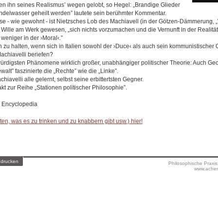
 ihn seines Realismus’ wegen gelobt, so Hegel: „Brandige Glieder
ndelwasser geheilt werden” lautete sein berühmter Kommentar.
e - wie gewohnt - ist Nietzsches Lob des Machiavell (in der Götzen-Dämmerung, „
 Wille am Werk gewesen, „sich nichts vorzumachen und die Vernunft in der Realität 
 weniger in der ›Moral‹.”
n zu halten, wenn sich in Italien sowohl der ›Duce‹ als auch sein kommunistischer
achiavelli beriefen?
würdigsten Phänomene wirklich großer, unabhängiger politischer Theorie: Auch Ge
alt” faszinierte die „Rechte” wie die „Linke”.
avelli alle gelernt, selbst seine erbittertsten Gegner.
akt zur Reihe „Stationen politischer Philosophie”.
d Encyclopedia
en, was es zu trinken und zu knabbern gibt usw.) hier!
 drucken
Philosophische Praxi
www.achen