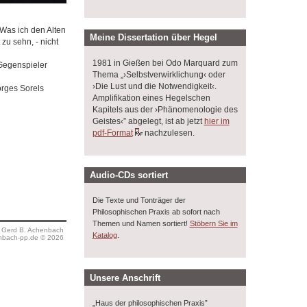
Was ich den Alten
Meine Dissertation über Hegel
zu sehn, - nicht
1981 in Gießen bei Odo Marquard zum
 Gegenspieler
Thema „›Selbstverwirklichung‹ oder
›Die Lust und die Notwendigkeit‹.
orges Sorels
Amplifikation eines Hegelschen
Kapitels aus der ›Phänomenologie des
Geistes‹” abgelegt, ist ab jetzt
hier im
pdf-Format
nachzulesen.
Audio-CDs sortiert
Die Texte und Tonträger der
Philosophischen Praxis ab sofort nach
Themen und Namen sortiert!
Stöbern Sie im
s Gerd B. Achenbach
.
Katalog
bach-pp.de © 2026
Unsere Anschrift
„Haus der philosophischen Praxis”