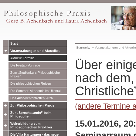
Start
Startseite
»
Veranstaltungen und Aktuell
Veranstaltungen und Aktuelles
Aktuelle Termine
Über eini
Die Freitag-Vorträge
Zum „Studienkurs Philosophische
nach dem, 
Praxis”
Die philosophischen Reisen
Christliche
Die Sommer-Akademie im Ultental
Das Absolvententreffen 2026
(andere Termine 
Zur Philosophischen Praxis
Zur „Sprechstunde” beim
Philosophen
15.01.2016, 20
Weiterbildung zum
Philosophischen Praktiker
Seminarraum d
Die Villa Hartungen - das neue