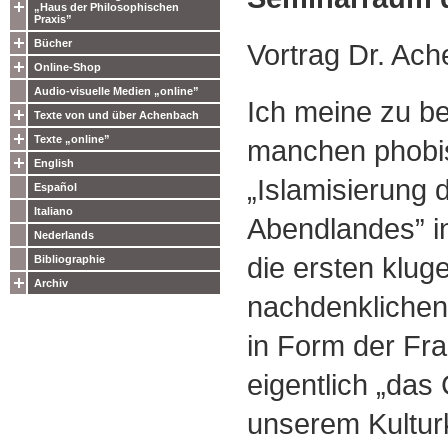
„Haus der Philosophischen
Praxis”
Bücher
Vortrag Dr. Ac
Online-Shop
Audio-visuelle Medien „online”
Ich meine zu b
Texte von und über Achenbach
Texte „online”
manchen phobis
English
„Islamisierung d
Español
Italiano
Abendlandes” i
Nederlands
die ersten kluge
Bibliographie
Archiv
nachdenklichen
in Form der Fra
eigentlich „das 
unserem Kultur