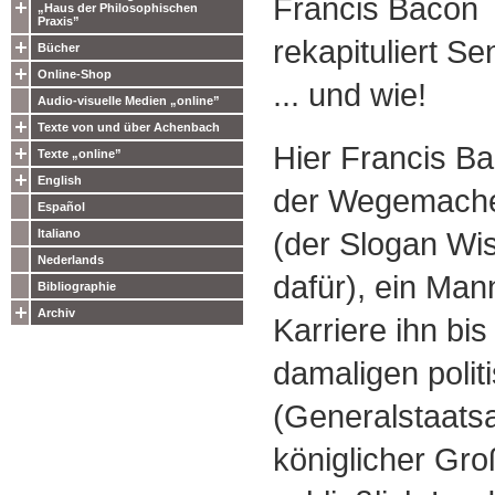
Francis Bacon
„Haus der Philosophischen
Praxis”
rekapituliert Se
Bücher
Online-Shop
... und wie!
Audio-visuelle Medien „online”
Texte von und über Achenbach
Hier Francis Bac
Texte „online”
English
der Wegemache
Español
(der Slogan Wis
Italiano
Nederlands
dafür), ein Man
Bibliographie
Archiv
Karriere ihn bis
damaligen polit
(Generalstaatsa
königlicher Gro