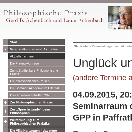
Start
Startseite
»
Veranstaltungen und Aktuell
Veranstaltungen und Aktuelles
Aktuelle Termine
Unglück u
Die Freitag-Vorträge
Zum „Studienkurs Philosophische
Praxis”
(andere Termine 
Die philosophischen Reisen
Die Sommer-Akademie im Ultental
04.09.2015, 20
Das Absolvententreffen 2026
Zur Philosophischen Praxis
Seminarraum 
Zur „Sprechstunde” beim
Philosophen
GPP in Paffrat
Weiterbildung zum
Philosophischen Praktiker
Die Villa Hartungen - das neue