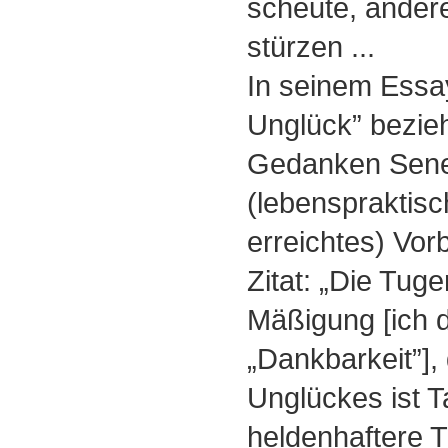
scheute, ander
stürzen ...
In seinem Essa
Unglück” bezieh
Gedanken Sene
(lebenspraktisch
erreichtes) Vorb
Zitat: „Die Tug
Mäßigung [ich 
„Dankbarkeit”],
Unglückes ist Ta
heldenhaftere T