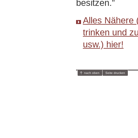
besitzen.”
Alles Nähere 
trinken und z
usw.) hier!
nach oben
Seite drucken