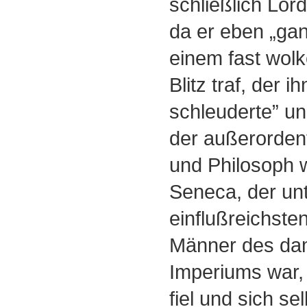
schließlich Lor
da er eben „gan
einem fast wol
Blitz traf, der 
schleuderte” un
der außerordentl
und Philosoph 
Seneca, der unt
einflußreichste
Männer des da
Imperiums war,
fiel und sich s