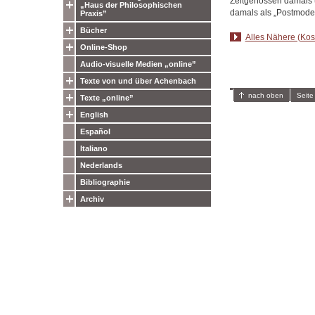
Zeitgenossen damals u
„Haus der Philosophischen
damals als „Postmoder
Praxis”
Bücher
Alles Nähere (Kost
Online-Shop
Audio-visuelle Medien „online”
Texte von und über Achenbach
nach oben
Seite
Texte „online”
English
Español
Italiano
Nederlands
Bibliographie
Archiv