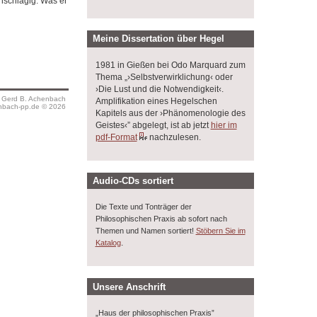
nschlägig. Was er
Meine Dissertation über Hegel
1981 in Gießen bei Odo Marquard zum
Thema „›Selbstverwirklichung‹ oder
›Die Lust und die Notwendigkeit‹.
s Gerd B. Achenbach
Amplifikation eines Hegelschen
bach-pp.de © 2026
Kapitels aus der ›Phänomenologie des
Geistes‹” abgelegt, ist ab jetzt
hier im
pdf-Format
nachzulesen.
Audio-CDs sortiert
Die Texte und Tonträger der
Philosophischen Praxis ab sofort nach
Themen und Namen sortiert!
Stöbern Sie im
.
Katalog
Unsere Anschrift
„Haus der philosophischen Praxis”