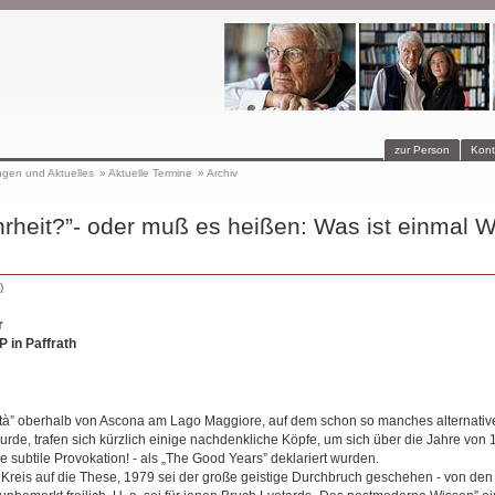
zur Person
Kont
ngen und Aktuelles
»
Aktuelle Termine
»
Archiv
rheit?”- oder muß es heißen: Was ist einmal W
)
r
 in Paffrath
ità” oberhalb von Ascona am Lago Maggiore, auf dem schon so manches alternati
urde, trafen sich kürzlich einige nachdenkliche Köpfe, um sich über die Jahre von
ne subtile Provokation! - als „The Good Years” deklariert wurden.
r Kreis auf die These, 1979 sei der große geistige Durchbruch geschehen - von den