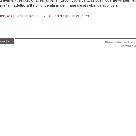
nbemerkt freilich. U. a. sei für jenen Bruch Lyotards „Das postmoderne Wissen” ei
ne” einfädelte, läßt sich ungefähr in der Frage dieses Abends abbilden.
en, was es zu trinken und zu knabbern gibt usw.) hier!
 drucken
Philosophische Praxi
www.achen