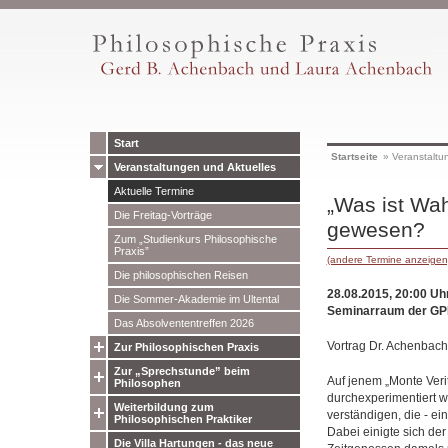
Start
Startseite
»
Veranstaltu
Veranstaltungen und Aktuelles
Aktuelle Termine
„Was ist Wah
Die Freitag-Vorträge
gewesen?
Zum „Studienkurs Philosophische
Praxis”
(andere Termine anzeigen
Die philosophischen Reisen
28.08.2015, 20:00 Uh
Die Sommer-Akademie im Ultental
Seminarraum der GPP
Das Absolvententreffen 2026
Vortrag Dr. Achenbach
Zur Philosophischen Praxis
Zur „Sprechstunde” beim
Auf jenem „Monte Ver
Philosophen
durchexperimentiert w
Weiterbildung zum
verständigen, die - ei
Philosophischen Praktiker
Dabei einigte sich de
Die Villa Hartungen - das neue