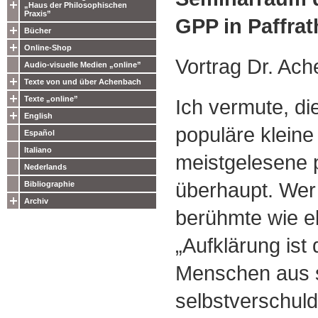
„Haus der Philosophischen
Praxis”
GPP in Paffrat
Bücher
Online-Shop
Vortrag Dr. Ac
Audio-visuelle Medien „online”
Texte von und über Achenbach
Texte „online”
Ich vermute, di
English
populäre kleine 
Español
Italiano
meistgelesene 
Nederlands
überhaupt. Wer 
Bibliographie
Archiv
berühmte wie 
„Aufklärung ist
Menschen aus 
selbstverschul