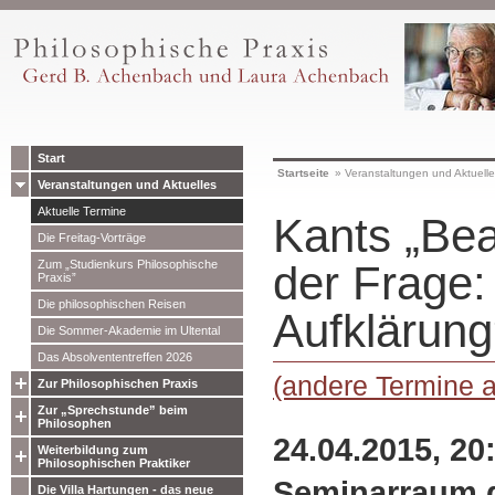
Start
Startseite
»
Veranstaltungen und Aktuell
Veranstaltungen und Aktuelles
Aktuelle Termine
Kants „Be
Die Freitag-Vorträge
Zum „Studienkurs Philosophische
der Frage:
Praxis”
Die philosophischen Reisen
Aufklärung
Die Sommer-Akademie im Ultental
Das Absolvententreffen 2026
(andere Termine 
Zur Philosophischen Praxis
Zur „Sprechstunde” beim
Philosophen
24.04.2015, 20
Weiterbildung zum
Philosophischen Praktiker
Seminarraum 
Die Villa Hartungen - das neue