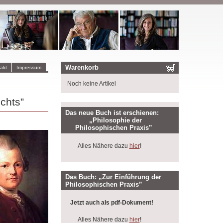
Warenkorb
akt
Impressum
Noch keine Artikel
chts”
Das neue Buch ist erschienen:
„Philosophie der
Philosophischen Praxis”
Alles Nähere dazu
hier
!
Das Buch: „Zur Einführung der
Philosophischen Praxis”
Jetzt auch als pdf-Dokument!
Alles Nähere dazu
hier
!