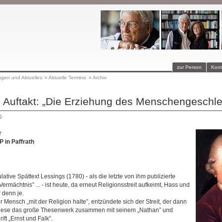
zur Person
Kont
ngen und Aktuelles
»
Aktuelle Termine
»
Archiv
 Auftakt: „Die Erziehung des Menschengeschle
)
r
 in Paffrath
ative Spättext Lessings (1780) - als die letzte von ihm publizierte
 „Vermächtnis” ... - ist heute, da erneut Religionsstreit aufkeimt, Hass und
r denn je.
r Mensch „mit der Religion halte”, entzündete sich der Streit, der dann
ch lese das große Thesenwerk zusammen mit seinem „Nathan” und
ft „Ernst und Falk”.