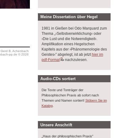
Meine Dissertation über Hegel
1981 in Gießen bei Odo Marquard zum
Thema „›Selbstverwirklichung‹ oder
›Die Lust und die Notwendigkeit‹.
Amplifikation eines Hegelschen
Kapitels aus der ›Phänomenologie des
s Gerd B. Achenbach
Geistes‹” abgelegt, ist ab jetzt
hier im
bach-pp.de © 2026
pdf-Format
nachzulesen.
Audio-CDs sortiert
Die Texte und Tonträger der
Philosophischen Praxis ab sofort nach
Themen und Namen sortiert!
Stöbern Sie im
.
Katalog
Unsere Anschrift
„Haus der philosophischen Praxis”