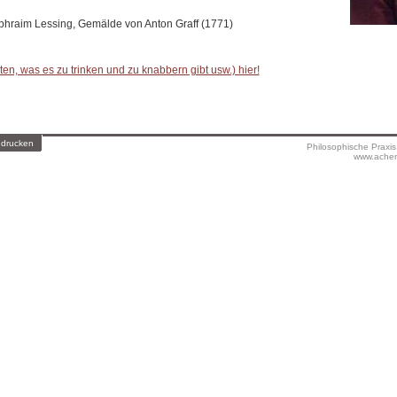
phraim Lessing, Gemälde von Anton Graff (1771)
en, was es zu trinken und zu knabbern gibt usw.) hier!
 drucken
Philosophische Praxi
www.achen