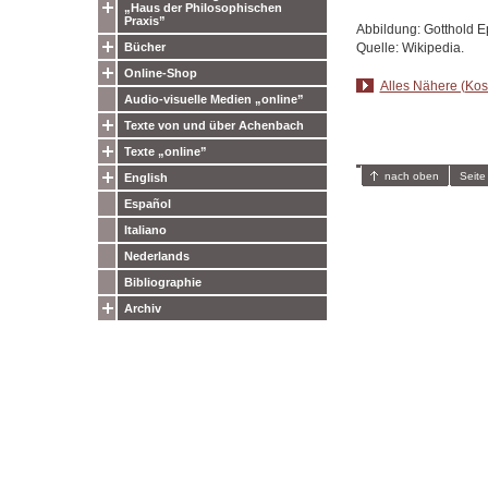
„Haus der Philosophischen
Praxis”
Abbildung: Gotthold E
Quelle: Wikipedia.
Bücher
Online-Shop
Alles Nähere (Kost
Audio-visuelle Medien „online”
Texte von und über Achenbach
Texte „online”
nach oben
Seite
English
Español
Italiano
Nederlands
Bibliographie
Archiv