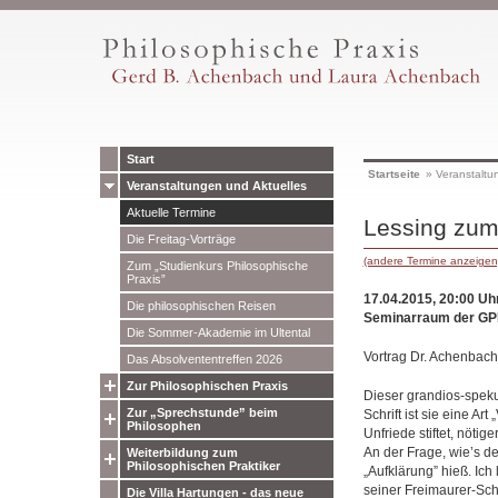
Start
Startseite
»
Veranstaltu
Veranstaltungen und Aktuelles
Aktuelle Termine
Lessing zum
Die Freitag-Vorträge
(andere Termine anzeigen
Zum „Studienkurs Philosophische
Praxis”
17.04.2015, 20:00 Uh
Die philosophischen Reisen
Seminarraum der GPP
Die Sommer-Akademie im Ultental
Vortrag Dr. Achenbach
Das Absolvententreffen 2026
Zur Philosophischen Praxis
Dieser grandios-spekul
Zur „Sprechstunde” beim
Schrift ist sie eine Art
Philosophen
Unfriede stiftet, nötige
An der Frage, wie’s de
Weiterbildung zum
Philosophischen Praktiker
„Aufklärung” hieß. I
seiner Freimaurer-Schri
Die Villa Hartungen - das neue