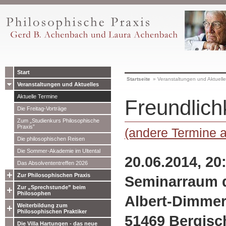
Start
Startseite
»
Veranstaltungen und Aktuell
Veranstaltungen und Aktuelles
Aktuelle Termine
Freundlich
Die Freitag-Vorträge
Zum „Studienkurs Philosophische
Praxis”
(andere Termine 
Die philosophischen Reisen
Die Sommer-Akademie im Ultental
20.06.2014, 20
Das Absolvententreffen 2026
Zur Philosophischen Praxis
Seminarraum d
Zur „Sprechstunde” beim
Philosophen
Albert-Dimmers
Weiterbildung zum
Philosophischen Praktiker
51469 Bergisc
Die Villa Hartungen - das neue