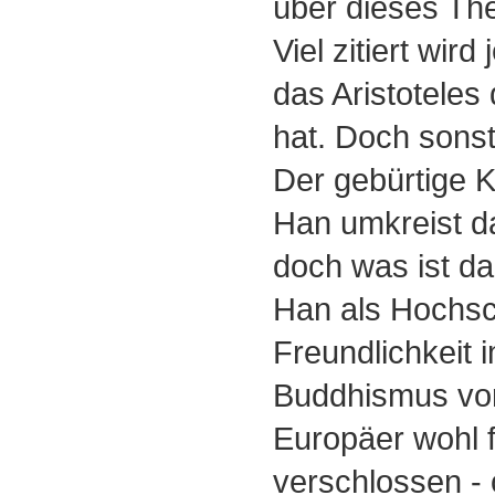
über dieses Th
Viel zitiert wird
das Aristoteles
hat. Doch sons
Der gebürtige 
Han umkreist d
doch was ist d
Han als Hochsc
Freundlichkeit 
Buddhismus vort
Europäer wohl fü
verschlossen -