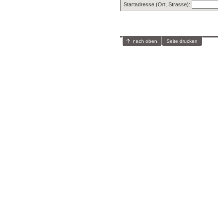
Startadresse (Ort, Strasse):
nach oben
Seite drucken