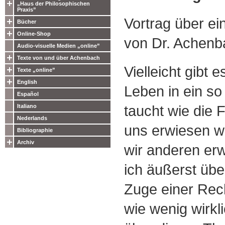
„Haus der Philosophischen
Praxis”
Vortrag über e
Bücher
Online-Shop
von Dr. Achenb
Audio-visuelle Medien „online”
Texte von und über Achenbach
Vielleicht gibt
Texte „online”
English
Leben in ein s
Español
taucht wie die F
Italiano
Nederlands
uns erwiesen wi
Bibliographie
Archiv
wir anderen er
ich äußerst über
Zuge einer Rec
wie wenig wirk