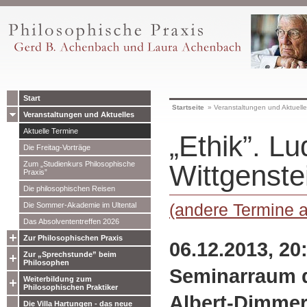
Start
Startseite
»
Veranstaltungen und Aktuell
Veranstaltungen und Aktuelles
Aktuelle Termine
„Ethik”. L
Die Freitag-Vorträge
Zum „Studienkurs Philosophische
Wittgenste
Praxis”
Die philosophischen Reisen
(andere Termine 
Die Sommer-Akademie im Ultental
Das Absolvententreffen 2026
Zur Philosophischen Praxis
06.12.2013, 20
Zur „Sprechstunde” beim
Philosophen
Seminarraum 
Weiterbildung zum
Philosophischen Praktiker
Albert-Dimmer
Die Villa Hartungen - das neue