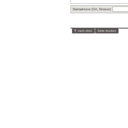
Startadresse (Ort, Strasse):
nach oben
Seite drucken