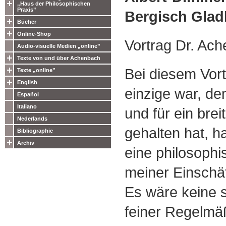
„Haus der Philosophischen
Praxis”
Bergisch Gla
Bücher
Online-Shop
Vortrag Dr. Ac
Audio-visuelle Medien „online”
Texte von und über Achenbach
Bei diesem Vort
Texte „online”
English
einzige war, de
Español
Italiano
und für ein bre
Nederlands
gehalten hat, h
Bibliographie
Archiv
eine philosophi
meiner Einschä
Es wäre keine s
feiner Regelmäß