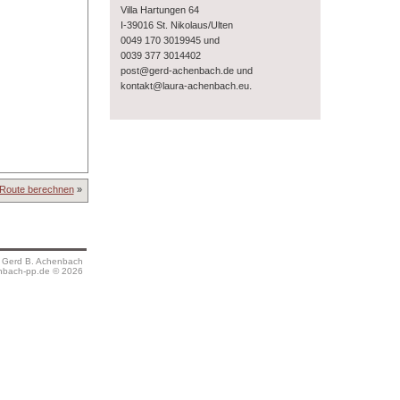
Villa Hartungen 64
I-39016 St. Nikolaus/Ulten
0049 170 3019945 und
0039 377 3014402
post@gerd-achenbach.de und
.
kontakt@laura-achenbach.eu
Route berechnen
»
s Gerd B. Achenbach
bach-pp.de © 2026