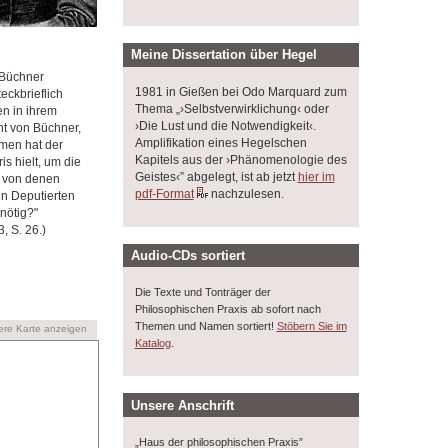
Meine Dissertation über Hegel
 Büchner
1981 in Gießen bei Odo Marquard zum
eckbrieflich
Thema „›Selbstverwirklichung‹ oder
en in ihrem
›Die Lust und die Notwendigkeit‹.
ht von Büchner,
Amplifikation eines Hegelschen
mmen hat der
Kapitels aus der ›Phänomenologie des
s hielt, um die
Geistes‹” abgelegt, ist ab jetzt
hier im
, von denen
pdf-Format
nachzulesen.
en Deputierten
nötig?"
, S. 26.)
Audio-CDs sortiert
Die Texte und Tonträger der
Philosophischen Praxis ab sofort nach
Themen und Namen sortiert!
Stöbern Sie im
ere Karte anzeigen
.
Katalog
Unsere Anschrift
„Haus der philosophischen Praxis”