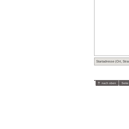
Startadresse (Ort, Str
nach oben
Seite