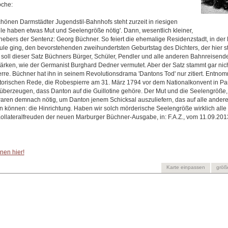
oche:
chönen Darmstädter Jugendstil-Bahnhofs steht zurzeit in riesigen
alle haben etwas Mut und Seelengröße nötig'. Dann, wesentlich kleiner,
hebers der Sentenz: Georg Büchner. So feiert die ehemalige Residenzstadt, in der
le ging, den bevorstehenden zweihundertsten Geburtstag des Dichters, der hier st
t soll dieser Satz Büchners Bürger, Schüler, Pendler und alle anderen Bahnreisend
tärken, wie der Germanist Burghard Dedner vermutet. Aber der Satz stammt gar nic
re. Büchner hat ihn in seinem Revolutionsdrama 'Dantons Tod' nur zitiert. Entno
storischen Rede, die Robespierre am 31. März 1794 vor dem Nationalkonvent in Pari
überzeugen, dass Danton auf die Guillotine gehöre. Der Mut und die Seelengröße
waren demnach nötig, um Danton jenem Schicksal auszuliefern, das auf alle ander
n können: die Hinrichtung. Haben wir solch mörderische Seelengröße wirklich alle 
Kollateralfreuden der neuen Marburger Büchner-Ausgabe, in: F.A.Z., vom 11.09.2013
nen hier!
Karte einpassen
größ