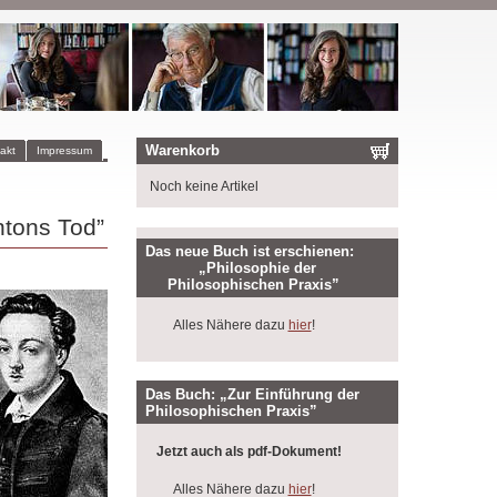
Warenkorb
akt
Impressum
Noch keine Artikel
ntons Tod”
Das neue Buch ist erschienen:
„Philosophie der
Philosophischen Praxis”
Alles Nähere dazu
hier
!
Das Buch: „Zur Einführung der
Philosophischen Praxis”
Jetzt auch als pdf-Dokument!
Alles Nähere dazu
hier
!