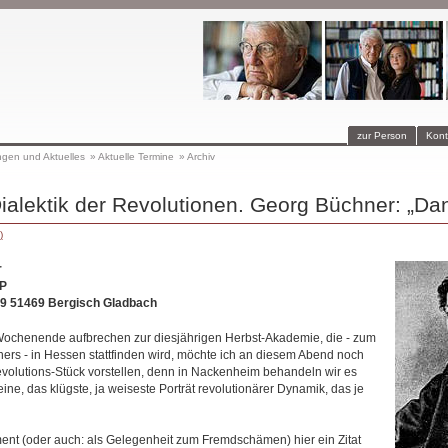
zur Person
Kont
ngen und Aktuelles
»
Aktuelle Termine
»
Archiv
Dialektik der Revolutionen. Georg Büchner: „Da
)
r
P
49 51469 Bergisch Gladbach
Wochenende aufbrechen zur diesjährigen Herbst-Akademie, die - zum
ers - in Hessen stattfinden wird, möchte ich an diesem Abend noch
lutions-Stück vorstellen, denn in Nackenheim behandeln wir es
meine, das klügste, ja weiseste Porträt revolutionärer Dynamik, das je
t (oder auch: als Gelegenheit zum Fremdschämen) hier ein Zitat