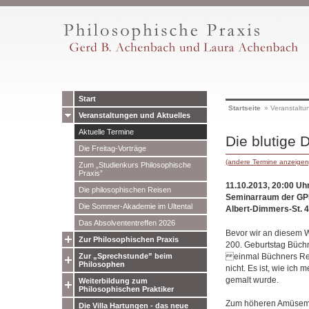
Start
Startseite
»
Veranstaltu
Veranstaltungen und Aktuelles
Aktuelle Termine
Die blutige 
Die Freitag-Vorträge
(andere Termine anzeigen
Zum „Studienkurs Philosophische
Praxis”
11.10.2013, 20:00 Uh
Die philosophischen Reisen
Seminarraum der GP
Die Sommer-Akademie im Ultental
Albert-Dimmers-St. 
Das Absolvententreffen 2026
Bevor wir an diesem 
Zur Philosophischen Praxis
200. Geburtstag Büchn
einmal Büchners Revo
Zur „Sprechstunde” beim
Philosophen
nicht. Es ist, wie ich 
gemalt wurde.
Weiterbildung zum
Philosophischen Praktiker
Zum höheren Amüsemen
Die Villa Hartungen - das neue