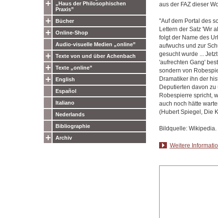
„Haus der Philosophischen
aus der FAZ dieser W
Praxis”
"Auf dem Portal des s
Bücher
Lettern der Satz 'Wir 
Online-Shop
folgt der Name des Ur
Audio-visuelle Medien „online”
aufwuchs und zur Schu
gesucht wurde ... Jetz
Texte von und über Achenbach
'aufrechten Gang' bes
Texte „online”
sondern von Robespier
Dramatiker ihn der hi
English
Deputierten davon zu 
Español
Robespierre spricht, 
Italiano
auch noch hätte warte
(Hubert Spiegel, Die 
Nederlands
Bibliographie
Bildquelle: Wikipedia.
Archiv
Weitere Informatio