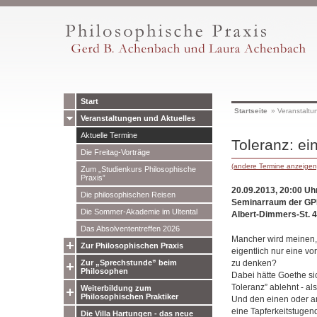
Start
Startseite
»
Veranstaltu
Veranstaltungen und Aktuelles
Aktuelle Termine
Toleranz: ei
Die Freitag-Vorträge
(andere Termine anzeigen
Zum „Studienkurs Philosophische
Praxis”
20.09.2013, 20:00 Uh
Die philosophischen Reisen
Seminarraum der GP
Die Sommer-Akademie im Ultental
Albert-Dimmers-St. 
Das Absolvententreffen 2026
Mancher wird meinen, 
Zur Philosophischen Praxis
eigentlich nur eine v
zu denken?
Zur „Sprechstunde” beim
Philosophen
Dabei hätte Goethe si
Toleranz” ablehnt - a
Weiterbildung zum
Philosophischen Praktiker
Und den einen oder an
eine Tapferkeitstugen
Die Villa Hartungen - das neue