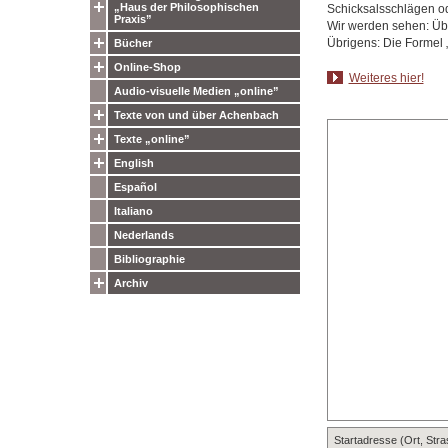
„Haus der Philosophischen
Schicksalsschlägen od
Praxis”
Wir werden sehen: Übe
Übrigens: Die Formel 
Bücher
Online-Shop
Weiteres hier!
Audio-visuelle Medien „online”
Texte von und über Achenbach
Texte „online”
English
Español
Italiano
Nederlands
Bibliographie
Archiv
Startadresse (Ort, Str