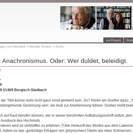
zur Person
Kont
ngen und Aktuelles
»
Aktuelle Termine
»
Archiv
n Anachronismus. Oder: Wer duldet, beleidigt.
)
r
P
49 51469 Bergisch Gladbach
der Titel könne wohl nicht ganz ernst gemeint sein. So? Hören wir Goethe dazu: „T
orübergehende Gesinnung sein: sie muß zur Anerkennung führen. Dulden heißt belei
ch auf Kant berufen können, der in seiner berühmten Aufklärungsschrift selbst „de
ls Ausdruck des Hochmuts.
deren wird es verblüffen zu erfahren, die Herkunft des Wortes aus dem Lateinis
d, indem es das „geduldige Ertragen von (physischen) Übeln wie etwa Schmerzen, F