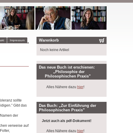
Warenkorb
akt
Impressum
Noch keine Artikel
Das neue Buch ist erschienen:
„Philosophie der
Philosophischen Praxis”
Alles Nähere dazu
hier
!
oleranz sollte
Das Buch: „Zur Einführung der
digen.” Gibt das
Philosophischen Praxis”
n Namen der
Jetzt auch als pdf-Dokument!
chen verweise auf
olter,
Alles Nähere dazu
hier
!