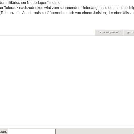
er militärischen Niederlagen” meinte.
r Toleranz nachzudenken wird zum spannenden Unterfangen, sofern man’s richtig 
„Toleranz: ein Anachronismus” übernehme ich von einem Juristen, der ebenfalls z
Karte einpassen
größ
asse):