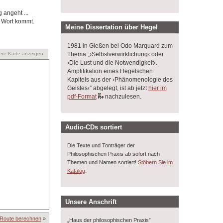
angeht ...
u Wort kommt.
Meine Dissertation über Hegel
1981 in Gießen bei Odo Marquard zum
Thema „›Selbstverwirklichung‹ oder
ere Karte anzeigen
›Die Lust und die Notwendigkeit‹.
Amplifikation eines Hegelschen
Kapitels aus der ›Phänomenologie des
Geistes‹” abgelegt, ist ab jetzt
hier im
pdf-Format
nachzulesen.
Audio-CDs sortiert
Die Texte und Tonträger der
Philosophischen Praxis ab sofort nach
Themen und Namen sortiert!
Stöbern Sie im
.
Katalog
Unsere Anschrift
Route berechnen
»
„Haus der philosophischen Praxis”