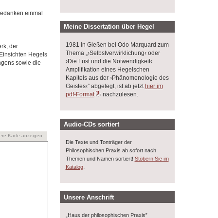
 Gedanken einmal
Meine Dissertation über Hegel
1981 in Gießen bei Odo Marquard zum
rk, der
Thema „›Selbstverwirklichung‹ oder
 Einsichten Hegels
›Die Lust und die Notwendigkeit‹.
ngens sowie die
Amplifikation eines Hegelschen
Kapitels aus der ›Phänomenologie des
Geistes‹” abgelegt, ist ab jetzt
hier im
pdf-Format
nachzulesen.
Audio-CDs sortiert
ere Karte anzeigen
Die Texte und Tonträger der
Philosophischen Praxis ab sofort nach
Themen und Namen sortiert!
Stöbern Sie im
.
Katalog
Unsere Anschrift
„Haus der philosophischen Praxis”