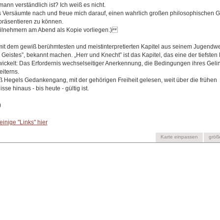
nn verständlich ist? Ich weiß es nicht.
as Versäumte nach und freue mich darauf, einen wahrlich großen philosophischen
 präsentieren zu können.
Teilnehmern am Abend als Kopie vorliegen.)
t dem gewiß berühmtesten und meistinterpretierten Kapitel aus seinem Jugendwe
eistes”, bekannt machen. „Herr und Knecht” ist das Kapitel, das eine der tiefsten
wickelt: Das Erfordernis wechselseitiger Anerkennung, die Bedingungen ihres Geli
iterns.
 Hegels Gedankengang, mit der gehörigen Freiheit gelesen, weit über die frühen
se hinaus - bis heute - gültig ist.
)
inige "Links" hier
Karte einpassen
größ