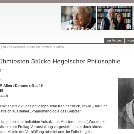
zur Person
Kont
ngen und Aktuelles
»
Aktuelle Termine
»
Archiv
rühmtesten Stücke Hegelscher Philosophie
)
r
, Albert-Dimmers-Str. 49
49
bach
enkt abstrakt?”, das philosophische Kabinettstück, sowie „Herr und
streich aus seiner „Phänomenologie des Geistes”
 ich jenen sehr beliebten Aufsatz des Meisterdenkers („Wer denkt
ls in einer Freitag-Veranstaltung vorgestellt - da er doch höchst
 den Mitteln der Verblüffung arbeitet und, im Falle Hegels