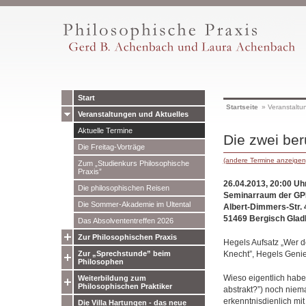
Start
Startseite
»
Veranstaltu
Veranstaltungen und Aktuelles
Aktuelle Termine
Die zwei be
Die Freitag-Vorträge
(andere Termine anzeigen
Zum „Studienkurs Philosophische
Praxis”
26.04.2013, 20:00 Uh
Die philosophischen Reisen
Seminarraum der GPP
Die Sommer-Akademie im Ultental
Albert-Dimmers-Str. 
51469 Bergisch Glad
Das Absolvententreffen 2026
Zur Philosophischen Praxis
Hegels Aufsatz „Wer d
Knecht”, Hegels Genie
Zur „Sprechstunde” beim
Philosophen
Wieso eigentlich habe
Weiterbildung zum
Philosophischen Praktiker
abstrakt?”) noch niema
erkenntnisdienlich mit
Die Villa Hartungen - das neue