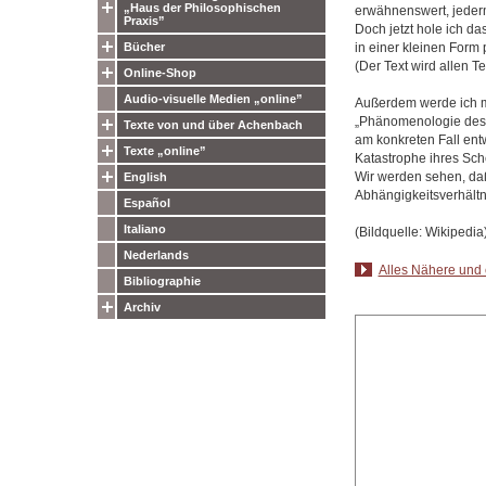
„Haus der Philosophischen
erwähnenswert, jederma
Praxis”
Doch jetzt hole ich d
in einer kleinen Form
Bücher
(Der Text wird allen 
Online-Shop
Audio-visuelle Medien „online”
Außerdem werde ich mi
„Phänomenologie des G
Texte von und über Achenbach
am konkreten Fall ent
Texte „online”
Katastrophe ihres Sche
Wir werden sehen, daß
English
Abhängigkeitsverhältnis
Español
Italiano
(Bildquelle: Wikipedia
Nederlands
Alles Nähere und e
Bibliographie
Archiv