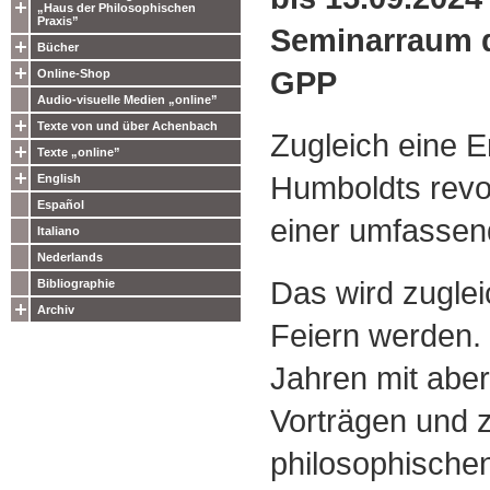
„Haus der Philosophischen
Praxis”
Seminarraum 
Bücher
GPP
Online-Shop
Audio-visuelle Medien „online”
Texte von und über Achenbach
Zugleich eine E
Texte „online”
Humboldts revo
English
Español
einer umfassen
Italiano
Nederlands
Das wird zuglei
Bibliographie
Archiv
Feiern werden.
Jahren mit aber
Vorträgen und 
philosophische