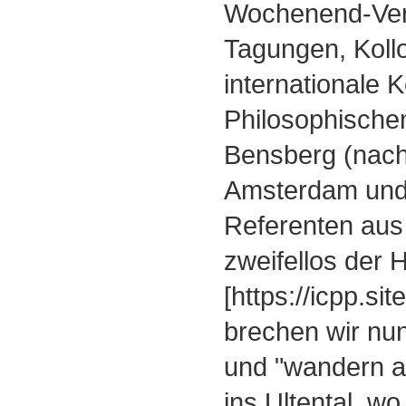
Wochenend-Ver
Tagungen, Kollo
internationale 
Philosophischen
Bensberg (nach
Amsterdam und
Referenten aus 
zweifellos der
[https://icpp.si
brechen wir nun
und "wandern au
ins Ultental, wo 