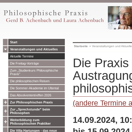
Start
Startseite
»
Veranstaltungen und Aktuell
Veranstaltungen und Aktuelles
Aktuelle Termine
Die Praxis 
Die Freitag-Vorträge
Zum „Studienkurs Philosophische
Austragun
Praxis”
Die philosophischen Reisen
philosophi
Die Sommer-Akademie im Ultental
Das Absolvententreffen 2026
(andere Termine 
Zur Philosophischen Praxis
Zur „Sprechstunde” beim
Philosophen
14.09.2024, 10
Weiterbildung zum
Philosophischen Praktiker
bis 15.09.2024
Die Villa Hartungen - das neue