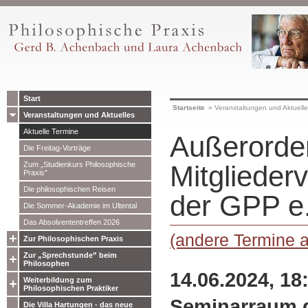
Start
Startseite
»
Veranstaltungen und Aktuell
Veranstaltungen und Aktuelles
Aktuelle Termine
Außerorden
Die Freitag-Vorträge
Zum „Studienkurs Philosophische
Mitgliede
Praxis”
Die philosophischen Reisen
der GPP e
Die Sommer-Akademie im Ultental
Das Absolvententreffen 2026
(andere Termine 
Zur Philosophischen Praxis
Zur „Sprechstunde” beim
Philosophen
14.06.2024, 18
Weiterbildung zum
Philosophischen Praktiker
Seminarraum 
Die Villa Hartungen - das neue