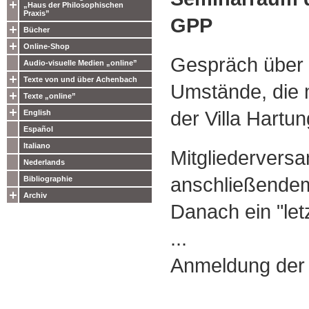
„Haus der Philosophischen
Praxis”
GPP
Bücher
Online-Shop
Gespräch über 
Audio-visuelle Medien „online”
Texte von und über Achenbach
Umstände, die 
Texte „online”
der Villa Hartu
English
Español
Italiano
Mitgliedervers
Nederlands
anschließendem 
Bibliographie
Archiv
Danach ein "let
...
Anmeldung der 