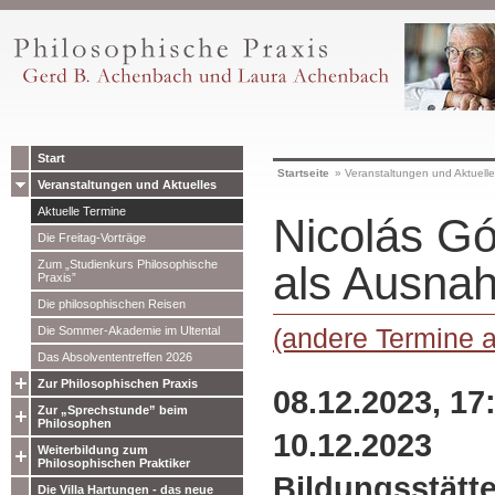
Start
Startseite
»
Veranstaltungen und Aktuell
Veranstaltungen und Aktuelles
Aktuelle Termine
Nicolás G
Die Freitag-Vorträge
Zum „Studienkurs Philosophische
als Ausna
Praxis”
Die philosophischen Reisen
(andere Termine 
Die Sommer-Akademie im Ultental
Das Absolvententreffen 2026
Zur Philosophischen Praxis
08.12.2023, 17
Zur „Sprechstunde” beim
Philosophen
10.12.2023
Weiterbildung zum
Philosophischen Praktiker
Bildungsstätt
Die Villa Hartungen - das neue