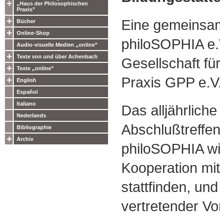
„Haus der Philosophischen
Praxis”
Eine gemeinsam
Bücher
Online-Shop
philoSOPHIA e.
Audio-visuelle Medien „online”
Texte von und über Achenbach
Gesellschaft fü
Texte „online”
Praxis GPP e.V
English
Español
Italiano
Das alljährliche
Nederlands
Abschlußtreffen
Bibliographie
Archiv
philoSOPHIA wi
Kooperation mit
stattfinden, un
vertretender V