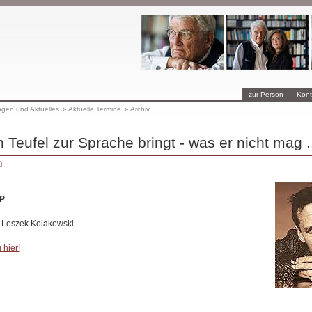
zur Person
Kont
ngen und Aktuelles
»
Aktuelle Termine
»
Archiv
Teufel zur Sprache bringt - was er nicht mag ..
)
P
 Leszek Kolakowski
 hier!