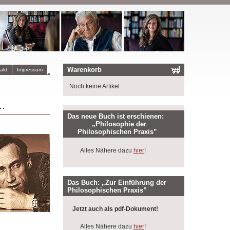
Warenkorb
akt
Impressum
Noch keine Artikel
.
Das neue Buch ist erschienen:
„Philosophie der
Philosophischen Praxis”
Alles Nähere dazu
hier
!
Das Buch: „Zur Einführung der
Philosophischen Praxis”
Jetzt auch als pdf-Dokument!
Alles Nähere dazu
hier
!