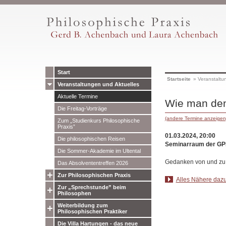
Start
Startseite
»
Veranstaltu
Veranstaltungen und Aktuelles
Aktuelle Termine
Wie man den 
Die Freitag-Vorträge
(andere Termine anzeigen
Zum „Studienkurs Philosophische
Praxis”
01.03.2024, 20:00
Die philosophischen Reisen
Seminarraum der GP
Die Sommer-Akademie im Ultental
Gedanken von und zu
Das Absolvententreffen 2026
Zur Philosophischen Praxis
Alles Nähere dazu
Zur „Sprechstunde” beim
Philosophen
Weiterbildung zum
Philosophischen Praktiker
Die Villa Hartungen - das neue