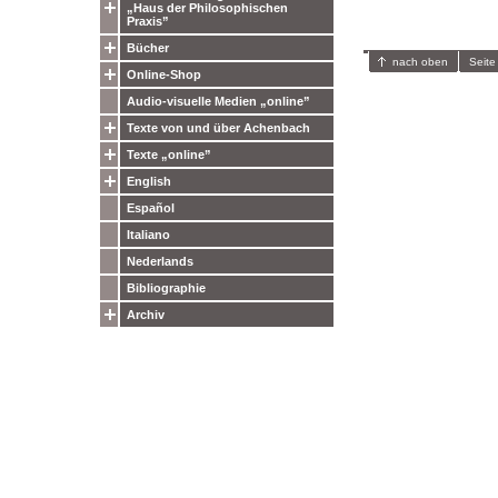
„Haus der Philosophischen
Praxis”
Bücher
nach oben
Seite
Online-Shop
Audio-visuelle Medien „online”
Texte von und über Achenbach
Texte „online”
English
Español
Italiano
Nederlands
Bibliographie
Archiv