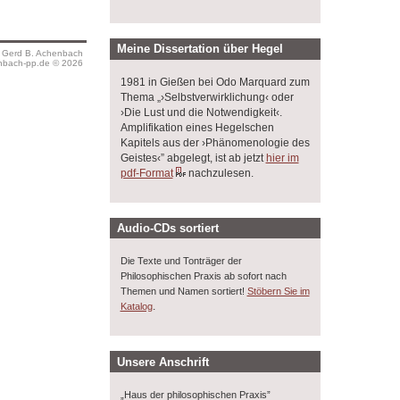
Meine Dissertation über Hegel
s Gerd B. Achenbach
bach-pp.de © 2026
1981 in Gießen bei Odo Marquard zum
Thema „›Selbstverwirklichung‹ oder
›Die Lust und die Notwendigkeit‹.
Amplifikation eines Hegelschen
Kapitels aus der ›Phänomenologie des
Geistes‹” abgelegt, ist ab jetzt
hier im
pdf-Format
nachzulesen.
Audio-CDs sortiert
Die Texte und Tonträger der
Philosophischen Praxis ab sofort nach
Themen und Namen sortiert!
Stöbern Sie im
.
Katalog
Unsere Anschrift
„Haus der philosophischen Praxis”