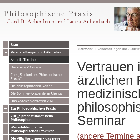
Start
Startseite
»
Veranstaltungen und Aktuell
Veranstaltungen und Aktuelles
Aktuelle Termine
Vertrauen 
Die Freitag-Vorträge
Zum „Studienkurs Philosophische
ärztlichen 
Praxis”
Die philosophischen Reisen
medizinisc
Die Sommer-Akademie im Ultental
Das Absolvententreffen 2026
philosophi
Zur Philosophischen Praxis
Seminar
Zur „Sprechstunde” beim
Philosophen
Weiterbildung zum
Philosophischen Praktiker
(andere Termine 
Die Villa Hartungen - das neue