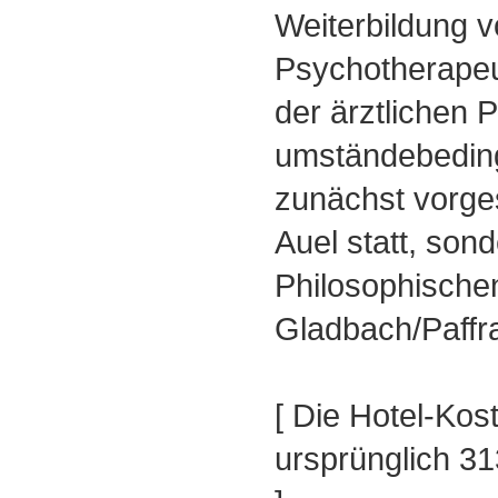
Weiterbildung 
Psychotherapeu
der ärztlichen P
umständebeding
zunächst vorge
Auel statt, son
Philosophischen
Gladbach/Paffra
[ Die Hotel-Kos
ursprünglich 313