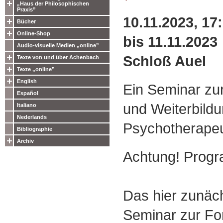
„Haus der Philosophischen
Praxis”
10.11.2023, 17
Bücher
Online-Shop
bis 11.11.2023
Audio-visuelle Medien „online”
Schloß Auel
Texte von und über Achenbach
Texte „online”
English
Ein Seminar zur
Español
und Weiterbild
Italiano
Nederlands
Psychotherape
Bibliographie
Archiv
Achtung! Prog
Das hier zunäc
Seminar zur Fo