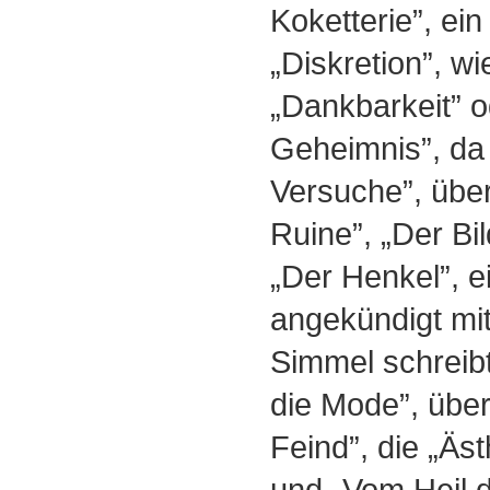
Koketterie”, ein
„Diskretion”, w
„Dankbarkeit” o
Geheimnis”, da 
Versuche”, übe
Ruine”, „Der B
„Der Henkel”, e
angekündigt mit
Simmel schreib
die Mode”, übe
Feind”, die „Äs
und „Vom Heil d