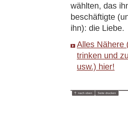
wählten, das ih
beschäftigte (u
ihn): die Liebe.
Alles Nähere 
trinken und z
usw.) hier!
nach oben
Seite drucken