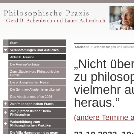
Start
Startseite
»
Veranstaltungen und Aktuell
Veranstaltungen und Aktuelles
Aktuelle Termine
„Nicht übe
Die Freitag-Vorträge
Zum „Studienkurs Philosophische
zu philoso
Praxis”
Die philosophischen Reisen
vielmehr a
Die Sommer-Akademie im Ultental
Das Absolvententreffen 2026
heraus.”
Zur Philosophischen Praxis
Zur „Sprechstunde” beim
Philosophen
(andere Termine 
Weiterbildung zum
Philosophischen Praktiker
Die Villa Hartungen - das neue