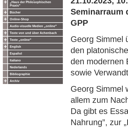
21.10.2023, 10
„Haus der Philosophischen
Praxis”
Seminarraum 
Bücher
Online-Shop
GPP
Audio-visuelle Medien „online”
Texte von und über Achenbach
Georg Simmel 
Texte „online”
English
den platonisch
Español
den modernen 
Italiano
Nederlands
sowie Verwand
Bibliographie
Archiv
Georg Simmel 
allem zum Nac
Da gibt es Ess
Nahrung”, zur „