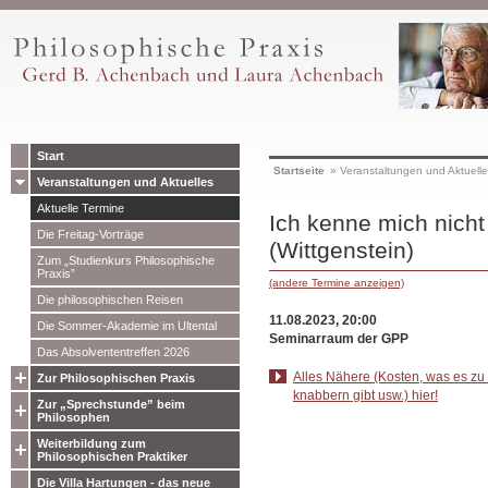
Start
Startseite
»
Veranstaltungen und Aktuell
Veranstaltungen und Aktuelles
Aktuelle Termine
Ich kenne mich nicht
Die Freitag-Vorträge
(Wittgenstein)
Zum „Studienkurs Philosophische
Praxis”
(andere Termine anzeigen)
Die philosophischen Reisen
11.08.2023, 20:00
Die Sommer-Akademie im Ultental
Seminarraum der GPP
Das Absolvententreffen 2026
Alles Nähere (Kosten, was es zu 
Zur Philosophischen Praxis
knabbern gibt usw.) hier!
Zur „Sprechstunde” beim
Philosophen
Weiterbildung zum
Philosophischen Praktiker
Die Villa Hartungen - das neue