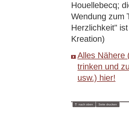
Houellebecq; di
Wendung zum To
Herzlichkeit" i
Kreation)
Alles Nähere 
trinken und z
usw.) hier!
nach oben
Seite drucken