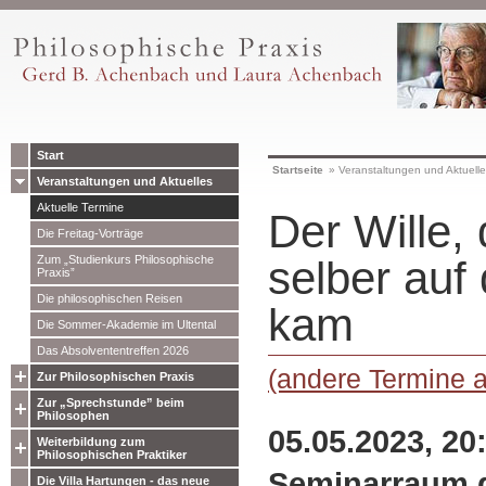
Start
Startseite
»
Veranstaltungen und Aktuell
Veranstaltungen und Aktuelles
Aktuelle Termine
Der Wille, 
Die Freitag-Vorträge
Zum „Studienkurs Philosophische
selber auf 
Praxis”
Die philosophischen Reisen
kam
Die Sommer-Akademie im Ultental
Das Absolvententreffen 2026
(andere Termine 
Zur Philosophischen Praxis
Zur „Sprechstunde” beim
Philosophen
05.05.2023, 20
Weiterbildung zum
Philosophischen Praktiker
Seminarraum 
Die Villa Hartungen - das neue