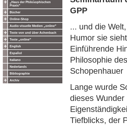
„Haus der Philosophischen
Praxis”
GPP
Bücher
Online-Shop
... und die Welt
Audio-visuelle Medien „online”
Texte von und über Achenbach
Humor sie sieht
Texte „online”
Einführende Hin
English
Español
Philosophie des
Italiano
Nederlands
Schopenhauer
Bibliographie
Archiv
Lange wurde S
dieses Wunder 
Eigenständigkei
Tiefblicks, der 