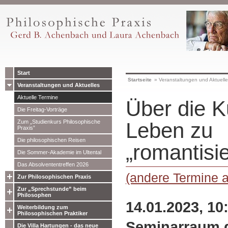
Start
Startseite
»
Veranstaltungen und Aktuell
Veranstaltungen und Aktuelles
Aktuelle Termine
Über die K
Die Freitag-Vorträge
Zum „Studienkurs Philosophische
Leben zu
Praxis”
Die philosophischen Reisen
„romantisi
Die Sommer-Akademie im Ultental
Das Absolvententreffen 2026
(andere Termine 
Zur Philosophischen Praxis
Zur „Sprechstunde” beim
Philosophen
14.01.2023, 10
Weiterbildung zum
Philosophischen Praktiker
Seminarraum 
Die Villa Hartungen - das neue