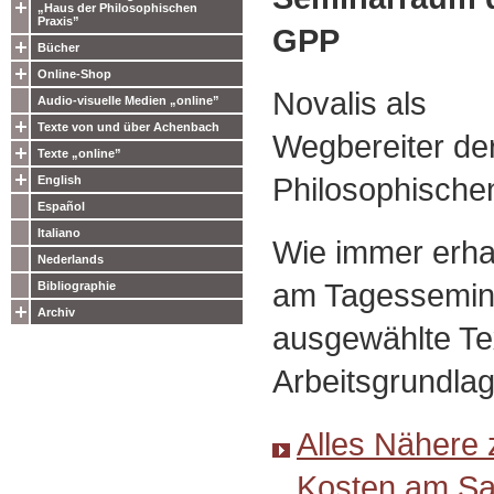
„Haus der Philosophischen
Praxis”
GPP
Bücher
Online-Shop
Novalis als
Audio-visuelle Medien „online”
Texte von und über Achenbach
Wegbereiter de
Texte „online”
Philosophische
English
Español
Italiano
Wie immer erha
Nederlands
am Tagessemin
Bibliographie
Archiv
ausgewählte Te
Arbeitsgrundlag
Alles Nähere 
Kosten am Sa