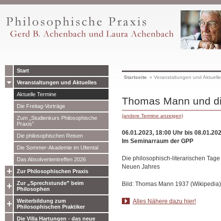
Start
Startseite
»
Veranstaltungen und Aktuell
Veranstaltungen und Aktuelles
Aktuelle Termine
Thomas Mann und d
Die Freitag-Vorträge
(andere Termine anzeigen)
Zum „Studienkurs Philosophische
Praxis”
06.01.2023, 18:00 Uhr bis 08.01.20
Die philosophischen Reisen
Im Seminarraum der GPP
Die Sommer-Akademie im Ultental
Die philosophisch-literarischen Tage
Das Absolvententreffen 2026
Neuen Jahres
Zur Philosophischen Praxis
Zur „Sprechstunde” beim
Bild: Thomas Mann 1937 (Wikipedia)
Philosophen
Alles Nähere dazu hier!
Weiterbildung zum
Philosophischen Praktiker
Die Villa Hartungen - das neue