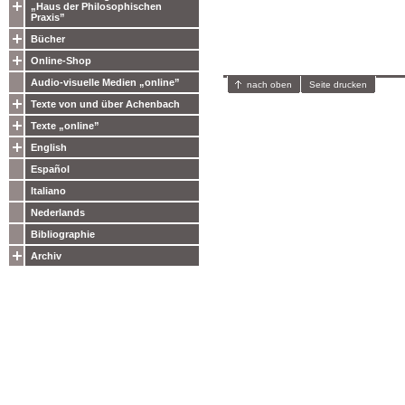
„Haus der Philosophischen
Praxis”
Bücher
Online-Shop
Audio-visuelle Medien „online”
nach oben
Seite drucken
Texte von und über Achenbach
Texte „online”
English
Español
Italiano
Nederlands
Bibliographie
Archiv