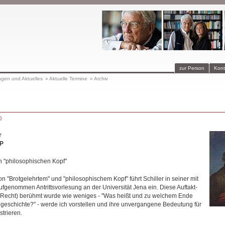
zur Person
Kont
ngen und Aktuelles
»
Aktuelle Termine
»
Archiv
)
r
P
n "philosophischen Kopf"
 "Brotgelehrtem" und "philosophischem Kopf" führt Schiller in seiner mit
ufgenommen Antrittsvorlesung an der Universität Jena ein. Diese Auftakt-
u Recht) berühmt wurde wie weniges - "Was heißt und zu welchem Ende
lgeschichte?" - werde ich vorstellen und ihre unvergangene Bedeutung für
trieren.