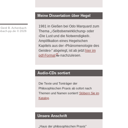
Meine Dissertation über Hegel
1981 in Gießen bei Odo Marquard zum
s Gerd B. Achenbach
Thema „›Selbstverwirklichung‹ oder
bach-pp.de © 2026
›Die Lust und die Notwendigkeit‹.
Amplifikation eines Hegelschen
Kapitels aus der ›Phänomenologie des
Geistes‹” abgelegt, ist ab jetzt
hier im
pdf-Format
nachzulesen.
Audio-CDs sortiert
Die Texte und Tonträger der
Philosophischen Praxis ab sofort nach
Themen und Namen sortiert!
Stöbern Sie im
.
Katalog
Unsere Anschrift
„Haus der philosophischen Praxis”