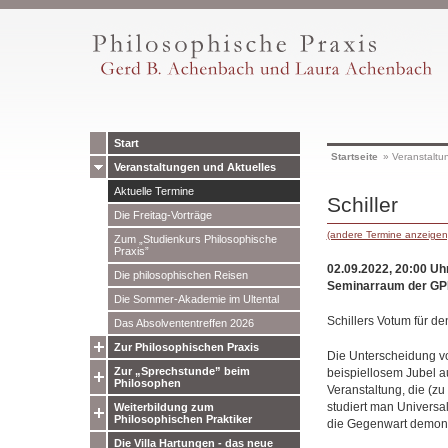
Start
Startseite
»
Veranstaltu
Veranstaltungen und Aktuelles
Aktuelle Termine
Schiller
Die Freitag-Vorträge
(andere Termine anzeigen
Zum „Studienkurs Philosophische
Praxis”
02.09.2022, 20:00 Uh
Die philosophischen Reisen
Seminarraum der GP
Die Sommer-Akademie im Ultental
Schillers Votum für de
Das Absolvententreffen 2026
Zur Philosophischen Praxis
Die Unterscheidung von
Zur „Sprechstunde” beim
beispiellosem Jubel a
Philosophen
Veranstaltung, die (z
studiert man Universa
Weiterbildung zum
Philosophischen Praktiker
die Gegenwart demons
Die Villa Hartungen - das neue