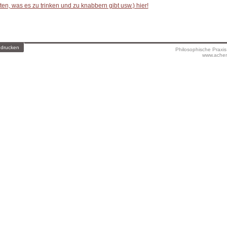
en, was es zu trinken und zu knabbern gibt usw.) hier!
 drucken
Philosophische Praxi
www.achen