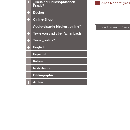
„Haus der Philosophischen
Alles Nähere (Kost
Praxis”
Bücher
Online-Shop
Audio-visuelle Medien „online”
nach oben
Seite
Texte von und über Achenbach
Texte „online”
English
Español
Italiano
Nederlands
Bibliographie
Archiv