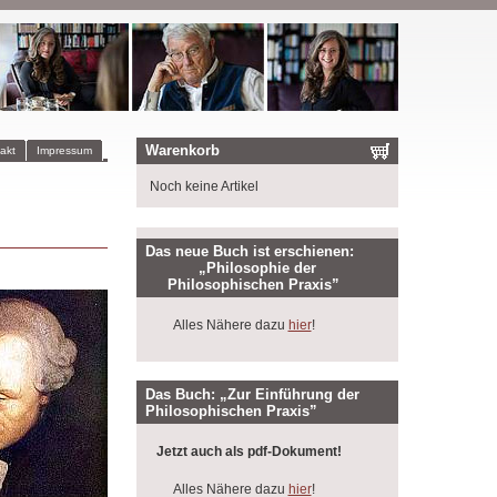
Warenkorb
akt
Impressum
Noch keine Artikel
Das neue Buch ist erschienen:
„Philosophie der
Philosophischen Praxis”
Alles Nähere dazu
hier
!
Das Buch: „Zur Einführung der
Philosophischen Praxis”
Jetzt auch als pdf-Dokument!
Alles Nähere dazu
hier
!