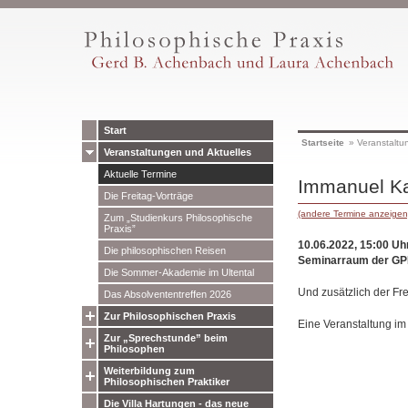
Start
Startseite
»
Veranstaltu
Veranstaltungen und Aktuelles
Aktuelle Termine
Immanuel Kan
Die Freitag-Vorträge
(andere Termine anzeigen
Zum „Studienkurs Philosophische
Praxis”
10.06.2022, 15:00 Uh
Die philosophischen Reisen
Seminarraum der GP
Die Sommer-Akademie im Ultental
Und zusätzlich der Fre
Das Absolvententreffen 2026
Zur Philosophischen Praxis
Eine Veranstaltung i
Zur „Sprechstunde” beim
Philosophen
Weiterbildung zum
Philosophischen Praktiker
Die Villa Hartungen - das neue