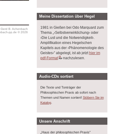
Meine Dissertation über Hegel
1981 in Gießen bei Odo Marquard zum
s Gerd B. Achenbach
Thema „›Selbstverwirklichung‹ oder
bach-pp.de © 2026
›Die Lust und die Notwendigkeit‹.
Amplifikation eines Hegelschen
Kapitels aus der ›Phänomenologie des
Geistes‹” abgelegt, ist ab jetzt
hier im
pdf-Format
nachzulesen.
Audio-CDs sortiert
Die Texte und Tonträger der
Philosophischen Praxis ab sofort nach
Themen und Namen sortiert!
Stöbern Sie im
.
Katalog
Unsere Anschrift
„Haus der philosophischen Praxis”