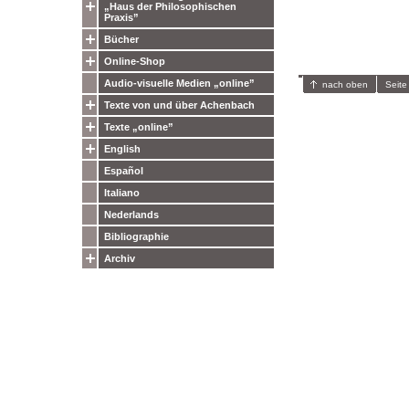
„Haus der Philosophischen
Praxis”
Bücher
Online-Shop
Audio-visuelle Medien „online”
nach oben
Seite
Texte von und über Achenbach
Texte „online”
English
Español
Italiano
Nederlands
Bibliographie
Archiv