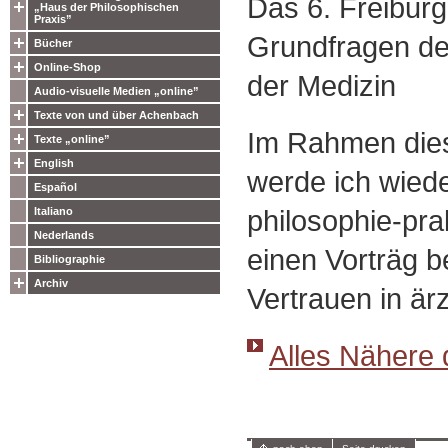
Das 6. Freibur
„Haus der Philosophischen
Praxis”
Grundfragen de
Bücher
Online-Shop
der Medizin
Audio-visuelle Medien „online”
Texte von und über Achenbach
Im Rahmen die
Texte „online”
English
werde ich wied
Español
philosophie-pra
Italiano
Nederlands
einen Vorträg b
Bibliographie
Archiv
Vertrauen in ärz
Alles Nähere 