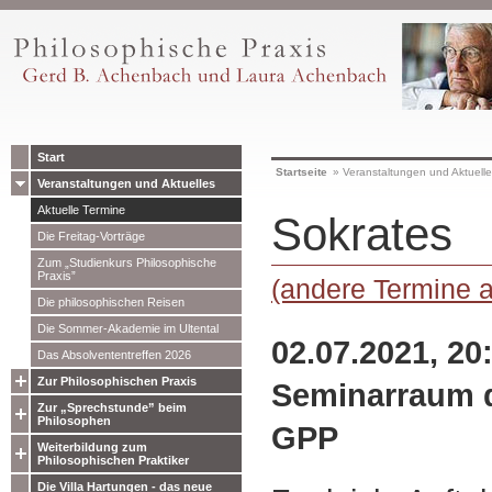
Start
Startseite
»
Veranstaltungen und Aktuell
Veranstaltungen und Aktuelles
Aktuelle Termine
Sokrates
Die Freitag-Vorträge
Zum „Studienkurs Philosophische
Praxis”
(andere Termine 
Die philosophischen Reisen
Die Sommer-Akademie im Ultental
02.07.2021, 20
Das Absolvententreffen 2026
Zur Philosophischen Praxis
Seminarraum 
Zur „Sprechstunde” beim
Philosophen
GPP
Weiterbildung zum
Philosophischen Praktiker
Die Villa Hartungen - das neue