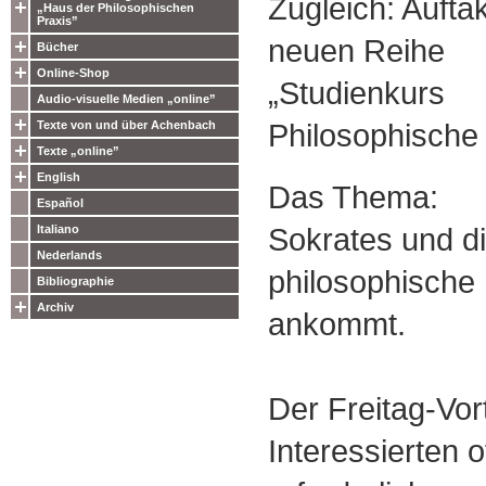
Zugleich: Auftak
„Haus der Philosophischen
Praxis”
neuen Reihe
Bücher
Online-Shop
„Studienkurs
Audio-visuelle Medien „online”
Philosophische 
Texte von und über Achenbach
Texte „online”
English
Das Thema:
Español
Sokrates und di
Italiano
Nederlands
philosophische
Bibliographie
Archiv
ankommt.
Der Freitag-Vort
Interessierten 