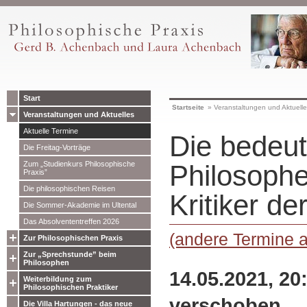
Start
Startseite
»
Veranstaltungen und Aktuell
Veranstaltungen und Aktuelles
Aktuelle Termine
Die bedeu
Die Freitag-Vorträge
Zum „Studienkurs Philosophische
Philosoph
Praxis”
Die philosophischen Reisen
Kritiker de
Die Sommer-Akademie im Ultental
Das Absolvententreffen 2026
(andere Termine 
Zur Philosophischen Praxis
Zur „Sprechstunde” beim
Philosophen
14.05.2021, 20
Weiterbildung zum
Philosophischen Praktiker
verschoben
Die Villa Hartungen - das neue