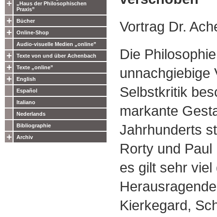
„Haus der Philosophischen
Praxis”
Bücher
Vortrag Dr. Ac
Online-Shop
Audio-visuelle Medien „online”
Die Philosophie 
Texte von und über Achenbach
Texte „online”
unnachgiebige 
English
Selbstkritik be
Español
Italiano
markante Gesta
Nederlands
Jahrhunderts st
Bibliographie
Archiv
Rorty und Paul
es gilt sehr viel
Herausragende
Kierkegard, Sc