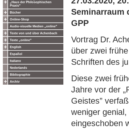
27.03.2020, 20
„Haus der Philosophischen
Praxis”
Seminarraum 
Bücher
Online-Shop
GPP
Audio-visuelle Medien „online”
Texte von und über Achenbach
Vortrag Dr. Ac
Texte „online”
English
über zwei frühe
Español
Schriften des j
Italiano
Nederlands
Bibliographie
Diese zwei früh
Archiv
Jahre vor der 
Geistes” verfaßt
weniger genial, 
eingeschoben w