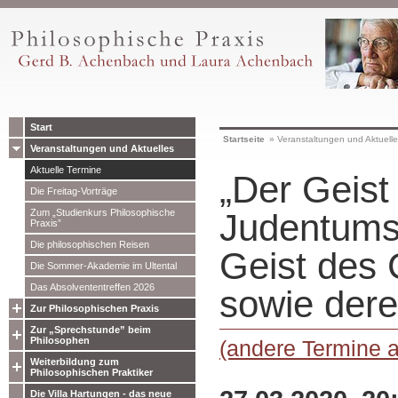
Start
Startseite
»
Veranstaltungen und Aktuell
Veranstaltungen und Aktuelles
Aktuelle Termine
„Der Geist
Die Freitag-Vorträge
Zum „Studienkurs Philosophische
Judentums
Praxis”
Die philosophischen Reisen
Geist des 
Die Sommer-Akademie im Ultental
Das Absolvententreffen 2026
sowie dere
Zur Philosophischen Praxis
Zur „Sprechstunde” beim
Philosophen
(andere Termine 
Weiterbildung zum
Philosophischen Praktiker
Die Villa Hartungen - das neue