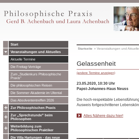
Start
Startseite
»
Veranstaltungen und Aktuell
Veranstaltungen und Aktuelles
Aktuelle Termine
Gelassenheit
Die Freitag-Vorträge
(andere Termine anzeigen)
Zum „Studienkurs Philosophische
Praxis”
23.05.2020, 10:30 Uhr
Die philosophischen Reisen
Papst-Johannes-Haus Neuss
Die Sommer-Akademie im Ultental
Die hoch-respektable Lebensführun
Das Absolvententreffen 2026
Ausweis fortgeschrittener Lebenskön
Zur Philosophischen Praxis
Zur „Sprechstunde” beim
Alles Nähere dazu hier!
Philosophen
Weiterbildung zum
Philosophischen Praktiker
Die Villa Hartungen - das neue