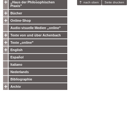
„Haus der Philosophischen
nach oben
Seite drucken
Praxis”
Bücher
Online-Shop
Audio-visuelle Medien „online”
Texte von und über Achenbach
Texte „online”
English
Español
Italiano
Nederlands
Bibliographie
Archiv